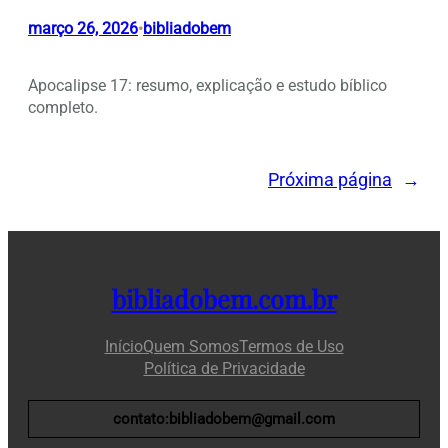
março 26, 2026
bibliadobem
•
Apocalipse 17: resumo, explicação e estudo bíblico
completo.
Próxima página
→
bibliadobem.com.br
Início
Quem Somos
Termos de Uso
Política de Privacidade
contato:bibliadobem@gmail.com