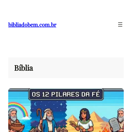
Pular
para
o
bibliadobem.com.br
conteúdo
Bíblia