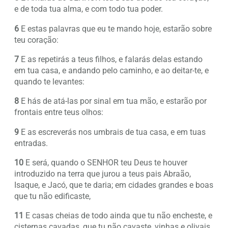
e de toda tua alma, e com todo tua poder.
6
E estas palavras que eu te mando hoje, estarão sobre
teu coração:
7
E as repetirás a teus filhos, e falarás delas estando
em tua casa, e andando pelo caminho, e ao deitar-te, e
quando te levantes:
8
E hás de atá-las por sinal em tua mão, e estarão por
frontais entre teus olhos:
9
E as escreverás nos umbrais de tua casa, e em tuas
entradas.
10
E será, quando o SENHOR teu Deus te houver
introduzido na terra que jurou a teus pais Abraão,
Isaque, e Jacó, que te daria; em cidades grandes e boas
que tu não edificaste,
11
E casas cheias de todo ainda que tu não encheste, e
cisternas cavadas, que tu não cavaste, vinhas e olivais