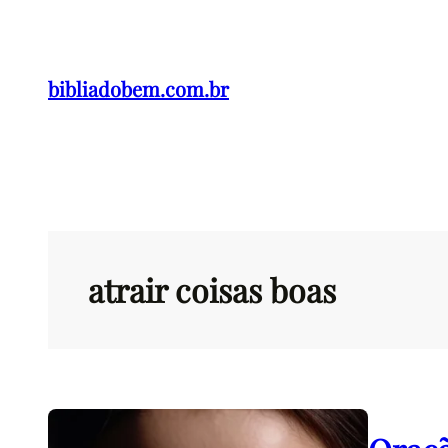
Pular
para
o
bibliadobem.com.br
conteúdo
atrair coisas boas