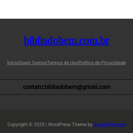
bibliadobem.com.br
Início
Quem Somos
Termos de Uso
Política de Privacidade
contato:bibliadobem@gmail.com
Copyright © 2025 | WordPress Theme by
SuperbThemes