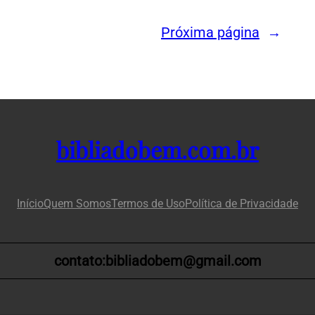
Próxima página
→
bibliadobem.com.br
Início
Quem Somos
Termos de Uso
Política de Privacidade
contato:bibliadobem@gmail.com