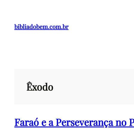
Pular
para
o
bibliadobem.com.br
conteúdo
Êxodo
Faraó e a Perseverança no 