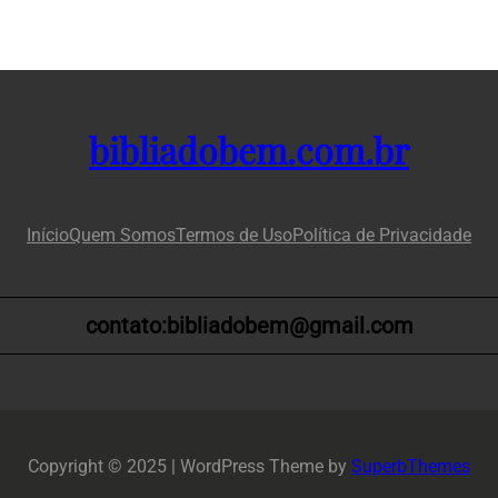
bibliadobem.com.br
Início
Quem Somos
Termos de Uso
Política de Privacidade
contato:bibliadobem@gmail.com
Copyright © 2025 | WordPress Theme by
SuperbThemes