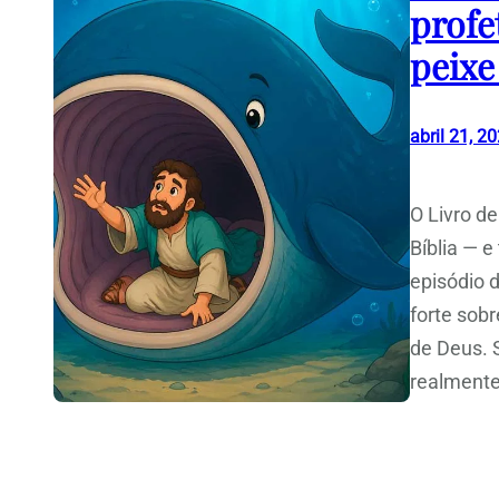
profe
peixe
abril 21, 2
O Livro d
Bíblia — 
episódio 
forte sobr
de Deus. 
realmente