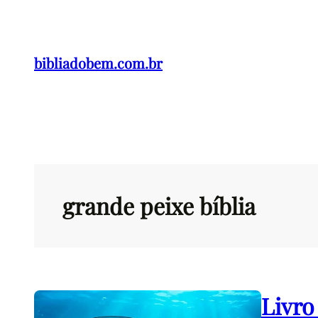
Pular
para
o
bibliadobem.com.br
conteúdo
grande peixe bíblia
Livro