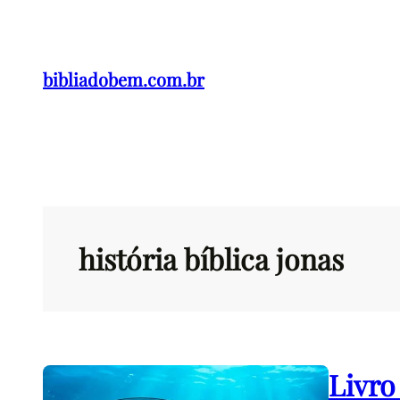
Pular
para
o
bibliadobem.com.br
conteúdo
história bíblica jonas
Livro