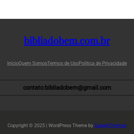
bibliadobem.com.br
Início
Quem Somos
Termos de Uso
Política de Privacidade
contato:bibliadobem@gmail.com
Copyright © 2025 | WordPress Theme by
SuperbThemes