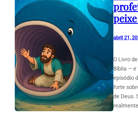
profe
peixe
abril 21, 2
O Livro d
Bíblia — 
episódio 
forte sobr
de Deus. 
realmente