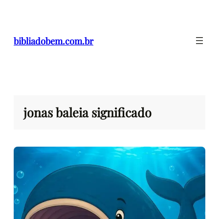
Pular
para
o
bibliadobem.com.br
conteúdo
jonas baleia significado