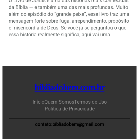
O Livro de Jonas é uma das histórias mais conhecidas
da Bíblia — e também uma das mais profundas. Muito
além do episódio do “grande peixe”, esse livro traz uma
mensagem forte sobre fuga, arrependimento, propósito
e misericórdia de Deus. Se você já se perguntou o que
essa história realmente significa, aqui vai uma…
bibliadobem.com.br
Início
Quem Somos
Termos de Uso
Política de Privacidade
contato:bibliadobem@gmail.com