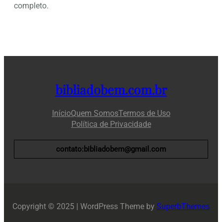
completo.
bibliadobem.com.br
Início
Quem Somos
Termos de Uso
Política de Privacidade
contato:bibliadobem@gmail.com
Copyright © 2025 | WordPress Theme by
SuperbThemes