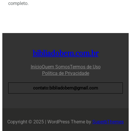
completo.
bibliadobem.com.br
Início
Quem Somos
Termos de Uso
Política de Privacidade
contato:bibliadobem@gmail.com
Copyright © 2025 | WordPress Theme by
SuperbThemes