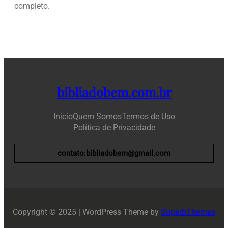
completo.
bibliadobem.com.br
Início
Quem Somos
Termos de Uso
Política de Privacidade
contato:bibliadobem@gmail.com
Copyright © 2025 | WordPress Theme by
SuperbThemes