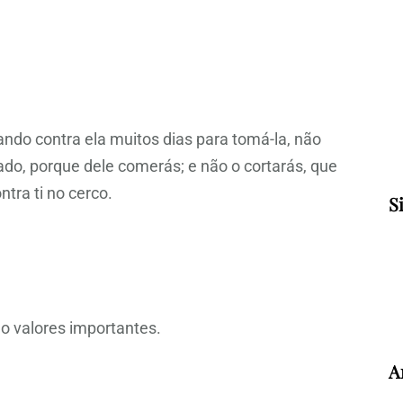
ndo contra ela muitos dias para tomá-la, não
o, porque dele comerás; e não o cortarás, que
tra ti no cerco.
S
ão valores importantes.
A