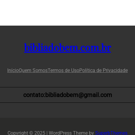
bibliadobem.com.br
Início
Quem Somos
Termos de Uso
Política de Privacidade
contato:bibliadobem@gmail.com
Copyright © 2025 | WordPress Theme by
SuperbThemes