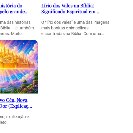
história do
Lírio dos Vales na Bíblia:
 pelo grande
Significado Espiritual em
erosa mensagem
Cantares
uma das histórias
O “lírio dos vales” é uma das imagens
 Bíblia — e também
mais bonitas e simbólicas
ndas. Muito…
encontradas na Bíblia. Com uma
linguagem poética e…
ovo Céu, Nova
 Dor (Explicação
mo, explicação e
leto.