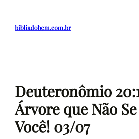
Pular
para
o
bibliadobem.com.br
conteúdo
Deuteronômio 20:
Árvore que Não Se
Você! 03/07