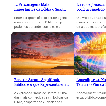
12 Personagens Mais
Livro de Jonas: a 
Importantes da Bíblia e Suas
profeta engolido
Histórias (Guia Completo)
peixe e sua pod
Entender quem são os personagens
O Livro de Jonas é 
mais importantes da Bíblia e o que
mais conhecidas da
podemos aprender com eles é
uma das mais profu
essencial para compreender…
Rosa de Sarom: Significado
Apocalipse 21: N
Bíblico e o que Representa em
Terra e o Fim da
Cantares
Completa)
A expressão “Rosa de Sarom” é uma
Apocalipse 21: resu
das mais conhecidas e simbólicas da
estudo bíblico comp
Bíblia, despertando curiosidade e