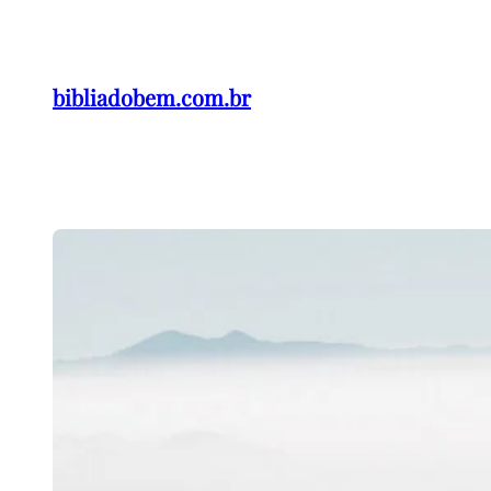
Pular
para
o
bibliadobem.com.br
conteúdo