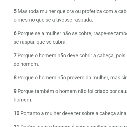
5
Mas toda mulher que ora ou profetiza com a cab
o mesmo que se a tivesse raspada.
6
Porque se a mulher não se cobre, raspe-se tamb
se raspar, que se cubra.
7
Porque o homem não deve cobrir a cabeça, pois é
do homem.
8
Porque o homem não provem da mulher, mas si
9
Porque também o homem não foi criado por causa
homem.
10
Portanto a mulher deve ter sobre a cabeça sinal
11
Porém, nem o homem é sem a mulher, nem a m