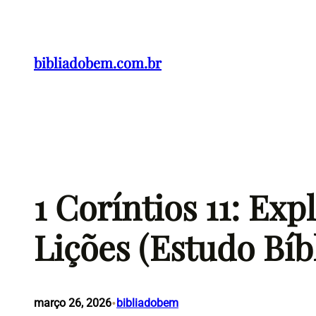
Pular
para
o
bibliadobem.com.br
conteúdo
1 Coríntios 11: Ex
Lições (Estudo Bíb
•
março 26, 2026
bibliadobem