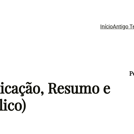
Início
Antigo 
P
plicação, Resumo e
lico)