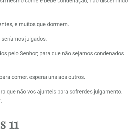
si mesmo come e bebe condenação, não discernindo
oentes, e muitos que dormem.
seríamos julgados.
os pelo Senhor; para que não sejamos condenados
para comer, esperai uns aos outros.
a que não vos ajunteis para sofrerdes julgamento.
.
s 11