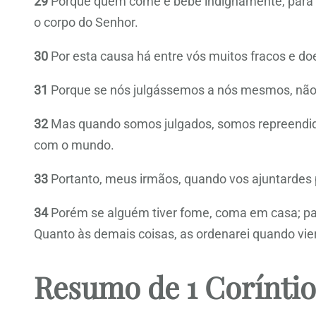
29
Porque quem come e bebe indignamente, para 
o corpo do Senhor.
30
Por esta causa há entre vós muitos fracos e d
31
Porque se nós julgássemos a nós mesmos, não 
32
Mas quando somos julgados, somos repreendid
com o mundo.
33
Portanto, meus irmãos, quando vos ajuntardes 
34
Porém se alguém tiver fome, coma em casa; par
Quanto às demais coisas, as ordenarei quando vier
Resumo de 1 Coríntio