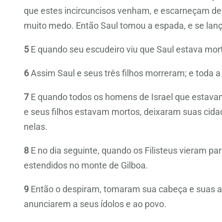
que estes incircuncisos venham, e escarneçam de
muito medo. Então Saul tomou a espada, e se lanç
5
E quando seu escudeiro viu que Saul estava mor
6
Assim Saul e seus três filhos morreram; e toda 
7
E quando todos os homens de Israel que estavam 
e seus filhos estavam mortos, deixaram suas cidade
nelas.
8
E no dia seguinte, quando os Filisteus vieram pa
estendidos no monte de Gilboa.
9
Então o despiram, tomaram sua cabeça e suas arm
anunciarem a seus ídolos e ao povo.