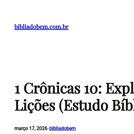
Pular
para
o
bibliadobem.com.br
conteúdo
1 Crônicas 10: Exp
Lições (Estudo Bíb
•
março 17, 2026
bibliadobem