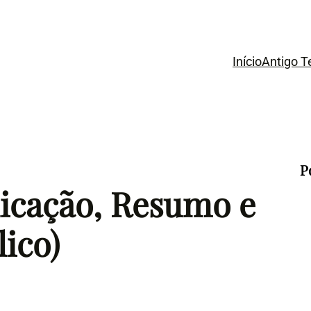
Início
Antigo 
P
licação, Resumo e
lico)