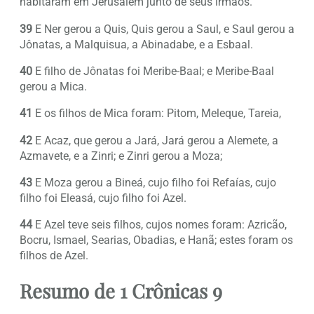
habitaram em Jerusalém junto de seus irmãos.
39
E Ner gerou a Quis, Quis gerou a Saul, e Saul gerou a
Jônatas, a Malquisua, a Abinadabe, e a Esbaal.
40
E filho de Jônatas foi Meribe-Baal; e Meribe-Baal
gerou a Mica.
41
E os filhos de Mica foram: Pitom, Meleque, Tareia,
42
E Acaz, que gerou a Jará, Jará gerou a Alemete, a
Azmavete, e a Zinri; e Zinri gerou a Moza;
43
E Moza gerou a Bineá, cujo filho foi Refaías, cujo
filho foi Eleasá, cujo filho foi Azel.
44
E Azel teve seis filhos, cujos nomes foram: Azricão,
Bocru, Ismael, Searias, Obadias, e Hanã; estes foram os
filhos de Azel.
Resumo de 1 Crônicas 9