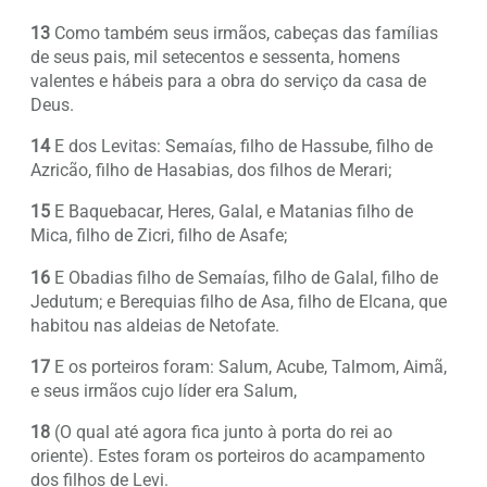
13
Como também seus irmãos, cabeças das famílias
de seus pais, mil setecentos e sessenta, homens
valentes e hábeis para a obra do serviço da casa de
Deus.
14
E dos Levitas: Semaías, filho de Hassube, filho de
Azricão, filho de Hasabias, dos filhos de Merari;
15
E Baquebacar, Heres, Galal, e Matanias filho de
Mica, filho de Zicri, filho de Asafe;
16
E Obadias filho de Semaías, filho de Galal, filho de
Jedutum; e Berequias filho de Asa, filho de Elcana, que
habitou nas aldeias de Netofate.
17
E os porteiros foram: Salum, Acube, Talmom, Aimã,
e seus irmãos cujo líder era Salum,
18
(O qual até agora fica junto à porta do rei ao
oriente). Estes foram os porteiros do acampamento
dos filhos de Levi.