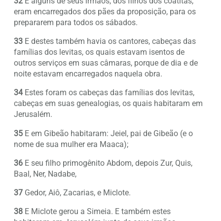
32
E alguns de seus irmãos, dos filhos dos coatitas,
eram encarregados dos pães da proposição, para os
prepararem para todos os sábados.
33
E destes também havia os cantores, cabeças das
famílias dos levitas, os quais estavam isentos de
outros serviços em suas câmaras, porque de dia e de
noite estavam encarregados naquela obra.
34
Estes foram os cabeças das famílias dos levitas,
cabeças em suas genealogias, os quais habitaram em
Jerusalém.
35
E em Gibeão habitaram: Jeiel, pai de Gibeão (e o
nome de sua mulher era Maaca);
36
E seu filho primogênito Abdom, depois Zur, Quis,
Baal, Ner, Nadabe,
37
Gedor, Aiô, Zacarias, e Miclote.
38
E Miclote gerou a Simeia. E também estes