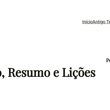
Início
Antigo 
P
ão, Resumo e Lições