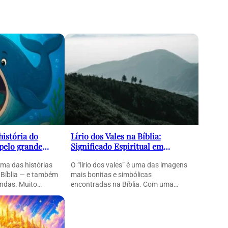
história do
Lírio dos Vales na Bíblia:
 pelo grande
Significado Espiritual em
erosa mensagem
Cantares
uma das histórias
O “lírio dos vales” é uma das imagens
 Bíblia — e também
mais bonitas e simbólicas
ndas. Muito…
encontradas na Bíblia. Com uma
linguagem poética e…