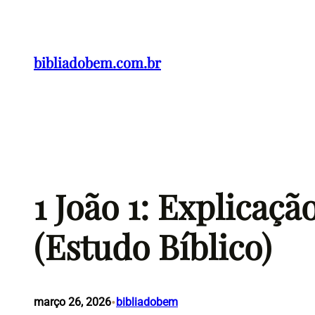
Pular
para
o
bibliadobem.com.br
conteúdo
1 João 1: Explicaç
(Estudo Bíblico)
•
março 26, 2026
bibliadobem