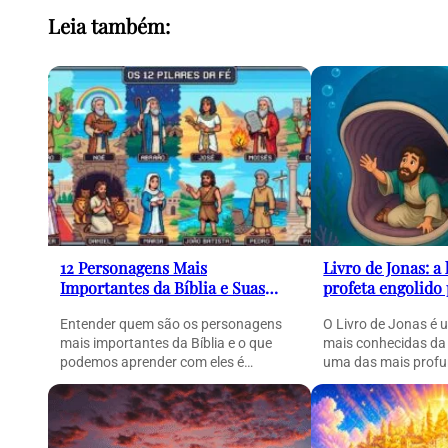
Leia também:
12 Personagens Mais
Livro de Jonas: a 
Importantes da Bíblia e Suas
profeta engolido
Histórias (Guia Completo)
peixe e sua pod
Entender quem são os personagens
O Livro de Jonas é 
mais importantes da Bíblia e o que
mais conhecidas da
podemos aprender com eles é
uma das mais profu
essencial para compreender…