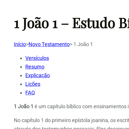
1 João 1 – Estudo 
Início
>
Novo Testamento
>
1 João 1
Versículos
Resumo
Explicação
Lições
FAQ
1 João 1
é um capítulo bíblico com ensinamentos i
No capítulo 1 do primeiro epístola joanina, os escr
através dos testemunhos pessoais. Eles descrevem 