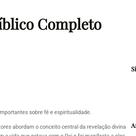
Bíblico Completo
S
mportantes sobre fé e espiritualidade.
A
itores abordam o conceito central da revelação divina
a vida que estava com o Pai e foi manifesta a eles,