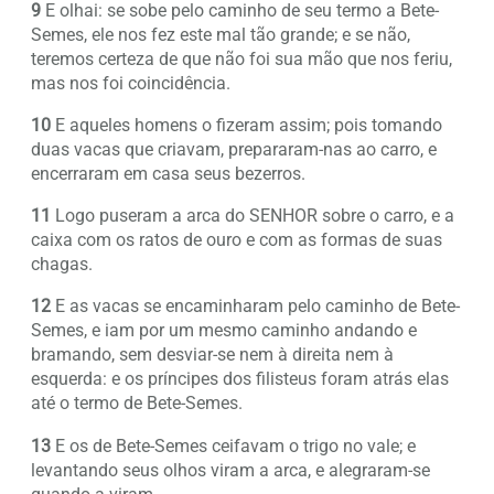
9
E olhai: se sobe pelo caminho de seu termo a Bete-
Semes, ele nos fez este mal tão grande; e se não,
teremos certeza de que não foi sua mão que nos feriu,
mas nos foi coincidência.
10
E aqueles homens o fizeram assim; pois tomando
duas vacas que criavam, prepararam-nas ao carro, e
encerraram em casa seus bezerros.
11
Logo puseram a arca do SENHOR sobre o carro, e a
caixa com os ratos de ouro e com as formas de suas
chagas.
12
E as vacas se encaminharam pelo caminho de Bete-
Semes, e iam por um mesmo caminho andando e
bramando, sem desviar-se nem à direita nem à
esquerda: e os príncipes dos filisteus foram atrás elas
até o termo de Bete-Semes.
13
E os de Bete-Semes ceifavam o trigo no vale; e
levantando seus olhos viram a arca, e alegraram-se