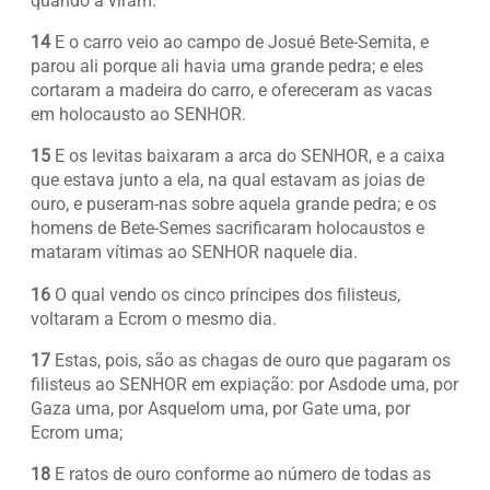
quando a viram.
14
E o carro veio ao campo de Josué Bete-Semita, e
parou ali porque ali havia uma grande pedra; e eles
cortaram a madeira do carro, e ofereceram as vacas
em holocausto ao SENHOR.
15
E os levitas baixaram a arca do SENHOR, e a caixa
que estava junto a ela, na qual estavam as joias de
ouro, e puseram-nas sobre aquela grande pedra; e os
homens de Bete-Semes sacrificaram holocaustos e
mataram vítimas ao SENHOR naquele dia.
16
O qual vendo os cinco príncipes dos filisteus,
voltaram a Ecrom o mesmo dia.
17
Estas, pois, são as chagas de ouro que pagaram os
filisteus ao SENHOR em expiação: por Asdode uma, por
Gaza uma, por Asquelom uma, por Gate uma, por
Ecrom uma;
18
E ratos de ouro conforme ao número de todas as