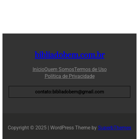
bibliadobem.com.br
Início
Quem Somos
Termos de Uso
Política de Privacidade
contato:bibliadobem@gmail.com
Copyright © 2025 | WordPress Theme by
SuperbThemes