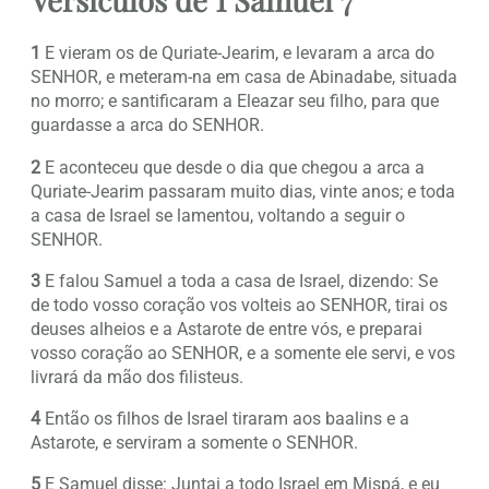
1
E vieram os de Quriate-Jearim, e levaram a arca do
SENHOR, e meteram-na em casa de Abinadabe, situada
no morro; e santificaram a Eleazar seu filho, para que
guardasse a arca do SENHOR.
2
E aconteceu que desde o dia que chegou a arca a
Quriate-Jearim passaram muito dias, vinte anos; e toda
a casa de Israel se lamentou, voltando a seguir o
SENHOR.
3
E falou Samuel a toda a casa de Israel, dizendo: Se
de todo vosso coração vos volteis ao SENHOR, tirai os
deuses alheios e a Astarote de entre vós, e preparai
vosso coração ao SENHOR, e a somente ele servi, e vos
livrará da mão dos filisteus.
4
Então os filhos de Israel tiraram aos baalins e a
Astarote, e serviram a somente o SENHOR.
5
E Samuel disse: Juntai a todo Israel em Mispá, e eu