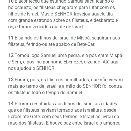
10
E aconteceu que estando Samuel sacrificando o
holocausto, os filisteus chegaram para lutar com os
filhos de Israel. Mas o SENHOR trovejou aquele dia
com grande estrondo sobre os filisteus, e desbaratou-
os, e foram vencidos diante de Israel.
11
E saindo os filhos de Israel de Mispá, seguiram aos
filisteus, ferindo-os até abaixo de Bete-Car.
12
Tomou logo Samuel uma pedra, e a pôs entre Mispá
e Sem, e pôs-lhe por nome Ebenézer, dizendo: Até aqui
nos ajudou o SENHOR.
13
Foram, pois, os filisteus humilhados, que não vieram
mais ao termo de Israel; e a mão do SENHOR foi contra
os filisteus todo o tempo de Samuel.
14
E foram restituídas aos filhos de Israel as cidades
que os filisteus haviam tomado aos israelitas, desde
Ecrom até Gate, com seus termos: e Israel as livrou da
mão dos filisteus. E houve paz entre Israel e o amorreu.