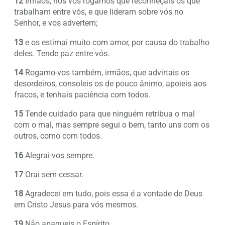
12
Irmãos, nós vos rogamos que reconheçais os que
trabalham entre vós, e que lideram sobre vós no
Senhor, e vos advertem;
13
e os estimai muito com amor, por causa do trabalho
deles. Tende paz entre vós.
14
Rogamo-vos também, irmãos, que advirtais os
desordeiros, consoleis os de pouco ânimo, apoieis aos
fracos, e tenhais paciência com todos.
15
Tende cuidado para que ninguém retribua o mal
com o mal, mas sempre segui o bem, tanto uns com os
outros, como com todos.
16
Alegrai-vos sempre.
17
Orai sem cessar.
18
Agradecei em tudo, pois essa é a vontade de Deus
em Cristo Jesus para vós mesmos.
19
Não apagueis o Espírito.