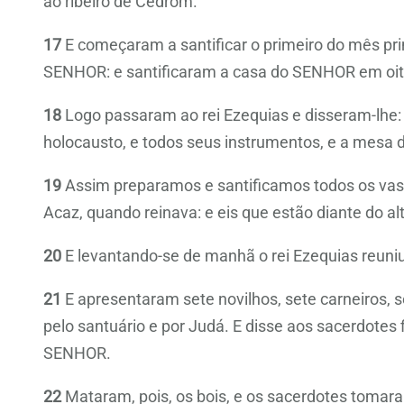
ao ribeiro de Cedrom.
17
E começaram a santificar o primeiro do mês pr
SENHOR: e santificaram a casa do SENHOR em oito
18
Logo passaram ao rei Ezequias e disseram-lhe:
holocausto, e todos seus instrumentos, e a mesa 
19
Assim preparamos e santificamos todos os vaso
Acaz, quando reinava: e eis que estão diante do a
20
E levantando-se de manhã o rei Ezequias reuniu
21
E apresentaram sete novilhos, sete carneiros, se
pelo santuário e por Judá. E disse aos sacerdotes 
SENHOR.
22
Mataram, pois, os bois, e os sacerdotes tomar