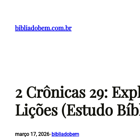
Pular
para
o
bibliadobem.com.br
conteúdo
2 Crônicas 29: Exp
Lições (Estudo Bíb
•
março 17, 2026
bibliadobem