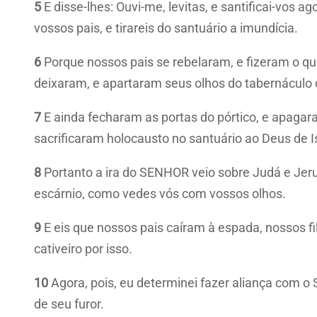
5
E disse-lhes: Ouvi-me, levitas, e santificai-vos 
vossos pais, e tirareis do santuário a imundícia.
6
Porque nossos pais se rebelaram, e fizeram o q
deixaram, e apartaram seus olhos do tabernáculo 
7
E ainda fecharam as portas do pórtico, e apag
sacrificaram holocausto no santuário ao Deus de Is
8
Portanto a ira do SENHOR veio sobre Judá e Jerus
escárnio, como vedes vós com vossos olhos.
9
E eis que nossos pais caíram à espada, nossos f
cativeiro por isso.
10
Agora, pois, eu determinei fazer aliança com o 
de seu furor.