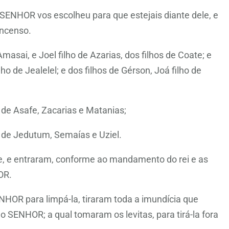
SENHOR vos escolheu para que estejais diante dele, e
 incenso.
masai, e Joel filho de Azarias, dos filhos de Coate; e
ilho de Jealelel; e dos filhos de Gérson, Joá filho de
os de Asafe, Zacarias e Matanias;
os de Jedutum, Semaías e Uziel.
se, e entraram, conforme ao mandamento do rei e as
OR.
HOR para limpá-la, tiraram toda a imundícia que
 SENHOR; a qual tomaram os levitas, para tirá-la fora