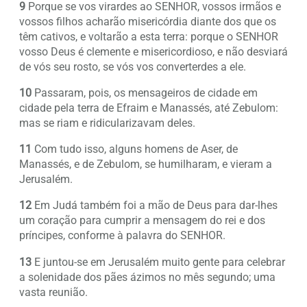
9
Porque se vos virardes ao SENHOR, vossos irmãos e
vossos filhos acharão misericórdia diante dos que os
têm cativos, e voltarão a esta terra: porque o SENHOR
vosso Deus é clemente e misericordioso, e não desviará
de vós seu rosto, se vós vos converterdes a ele.
10
Passaram, pois, os mensageiros de cidade em
cidade pela terra de Efraim e Manassés, até Zebulom:
mas se riam e ridicularizavam deles.
11
Com tudo isso, alguns homens de Aser, de
Manassés, e de Zebulom, se humilharam, e vieram a
Jerusalém.
12
Em Judá também foi a mão de Deus para dar-lhes
um coração para cumprir a mensagem do rei e dos
príncipes, conforme à palavra do SENHOR.
13
E juntou-se em Jerusalém muito gente para celebrar
a solenidade dos pães ázimos no mês segundo; uma
vasta reunião.