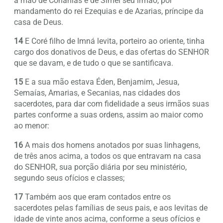
a mão de Conanias e de Simei seu irmão, por
mandamento do rei Ezequias e de Azarias, príncipe da
casa de Deus.
14
E Coré filho de Imná levita, porteiro ao oriente, tinha
cargo dos donativos de Deus, e das ofertas do SENHOR
que se davam, e de tudo o que se santificava.
15
E a sua mão estava Éden, Benjamim, Jesua,
Semaías, Amarias, e Secanias, nas cidades dos
sacerdotes, para dar com fidelidade a seus irmãos suas
partes conforme a suas ordens, assim ao maior como
ao menor:
16
A mais dos homens anotados por suas linhagens,
de três anos acima, a todos os que entravam na casa
do SENHOR, sua porção diária por seu ministério,
segundo seus ofícios e classes;
17
Também aos que eram contados entre os
sacerdotes pelas famílias de seus pais, e aos levitas de
idade de vinte anos acima, conforme a seus ofícios e