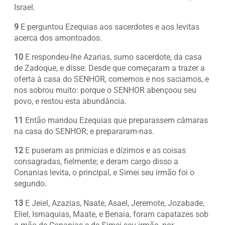
Israel.
9
E perguntou Ezequias aos sacerdotes e aos levitas
acerca dos amontoados.
10
E respondeu-lhe Azarias, sumo sacerdote, da casa
de Zadoque, e disse: Desde que começaram a trazer a
oferta à casa do SENHOR, comemos e nos saciamos, e
nos sobrou muito: porque o SENHOR abençoou seu
povo, e restou esta abundância.
11
Então mandou Ezequias que preparassem câmaras
na casa do SENHOR; e prepararam-nas.
12
E puseram as primícias e dízimos e as coisas
consagradas, fielmente; e deram cargo disso a
Conanias levita, o principal, e Simei seu irmão foi o
segundo.
13
E Jeiel, Azazias, Naate, Asael, Jeremote, Jozabade,
Eliel, Ismaquias, Maate, e Benaia, foram capatazes sob