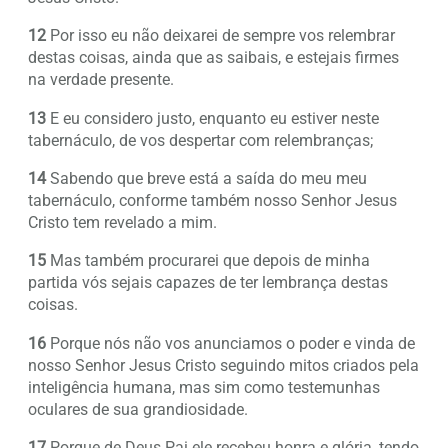
12
Por isso eu não deixarei de sempre vos relembrar
destas coisas, ainda que as saibais, e estejais firmes
na verdade presente.
13
E eu considero justo, enquanto eu estiver neste
tabernáculo, de vos despertar com relembranças;
14
Sabendo que breve está a saída do meu meu
tabernáculo, conforme também nosso Senhor Jesus
Cristo tem revelado a mim.
15
Mas também procurarei que depois de minha
partida vós sejais capazes de ter lembrança destas
coisas.
16
Porque nós não vos anunciamos o poder e vinda de
nosso Senhor Jesus Cristo seguindo mitos criados pela
inteligência humana, mas sim como testemunhas
oculares de sua grandiosidade.
17
Porque de Deus Pai ele recebeu honra e glória, tendo