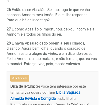
o.
26
Então disse Absalão: Se não, rogo-te que venha
conosco Amnom meu irmão. E o rei lhe respondeu:
Para que há de ir contigo?
27
E como Absalão o importunou, deixou ir com ele a
Amnom e a todos os filhos do rei.
28
E havia Absalão dado ordem a seus criados,
dizendo: Agora bem, olhai quando o coração de
Amnom estará alegre do vinho, e em dizendo-vos eu:
Feri a Amnom, então matai-o, e não temais; que eu vos
o mandei. Esforçai-vos, pois, e sede valentes.
#Publicidade
Dica de leitura:
Se você tem interesse por este
tema, talvez queira conferir
Bíblia Sagrada
Almeida Revista e Corrigida
, esta Bíblia
Econômica com capa dura (Aves do Céu), que é