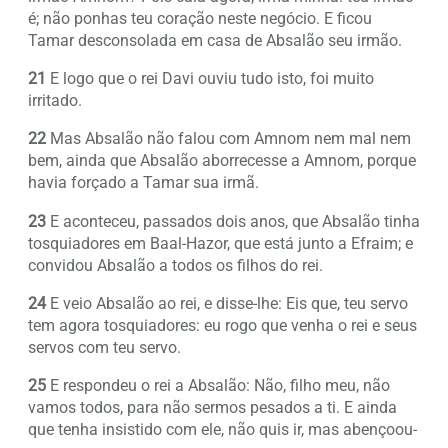
é; não ponhas teu coração neste negócio. E ficou
Tamar desconsolada em casa de Absalão seu irmão.
21
E logo que o rei Davi ouviu tudo isto, foi muito
irritado.
22
Mas Absalão não falou com Amnom nem mal nem
bem, ainda que Absalão aborrecesse a Amnom, porque
havia forçado a Tamar sua irmã.
23
E aconteceu, passados dois anos, que Absalão tinha
tosquiadores em Baal-Hazor, que está junto a Efraim; e
convidou Absalão a todos os filhos do rei.
24
E veio Absalão ao rei, e disse-lhe: Eis que, teu servo
tem agora tosquiadores: eu rogo que venha o rei e seus
servos com teu servo.
25
E respondeu o rei a Absalão: Não, filho meu, não
vamos todos, para não sermos pesados a ti. E ainda
que tenha insistido com ele, não quis ir, mas abençoou-