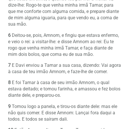
dize-lhe: Rogo-te que venha minha irmã Tamar, para
que me conforte com alguma comida, e prepare diante
de mim alguma iguaria, para que vendo eu, a coma de
sua mão.
6
Deitou-se, pois, Amnom, e fingiu que estava enfermo,
e veio o rei: a visitar-lhe: e disse Amnom ao rei: Eu te
rogo que venha minha irmã Tamar, e faça diante de
mim dois bolos, que coma eu de sua mão.
7
E Davi enviou a Tamar a sua casa, dizendo: Vai agora
à casa de teu irmão Amnom, e faze-lhe de comer.
8
E foi Tamar à casa de seu irmão Amnom, o qual
estava deitado; e tomou farinha, e amassou e fez bolos
diante dele, e preparou-os.
9
Tomou logo a panela, e tirou-os diante dele: mas ele
não quis comer. E disse Amnom: Lançai fora daqui a
todos. E todos se saíram dali.