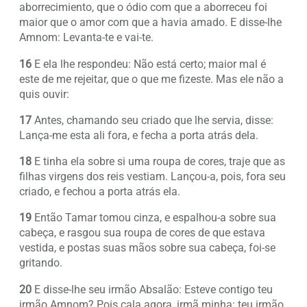
aborrecimiento, que o ódio com que a aborreceu foi
maior que o amor com que a havia amado. E disse-lhe
Amnom: Levanta-te e vai-te.
16
E ela lhe respondeu: Não está certo; maior mal é
este de me rejeitar, que o que me fizeste. Mas ele não a
quis ouvir:
17
Antes, chamando seu criado que lhe servia, disse:
Lança-me esta ali fora, e fecha a porta atrás dela.
18
E tinha ela sobre si uma roupa de cores, traje que as
filhas virgens dos reis vestiam. Lançou-a, pois, fora seu
criado, e fechou a porta atrás ela.
19
Então Tamar tomou cinza, e espalhou-a sobre sua
cabeça, e rasgou sua roupa de cores de que estava
vestida, e postas suas mãos sobre sua cabeça, foi-se
gritando.
20
E disse-lhe seu irmão Absalão: Esteve contigo teu
irmão Amnom? Pois cala agora, irmã minha: teu irmão