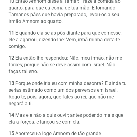
10
Então Amnom disse a Tamar: Traze a comida ao
quarto, para que eu coma de tua mão. E tomando
Tamar os pães que havia preparado, levou-os a seu
irmão Amnom ao quarto.
11
E quando ela se as pôs diante para que comesse,
ele a agarrou, dizendo-lhe: Vem, irmã minha deita-te
comigo.
12
Ela então lhe respondeu: Não, meu irmão, não me
forces; porque não se deve assim com Israel. Não
faças tal erro.
13
Porque onde iria eu com minha desonra? E ainda tu
serias estimado como um dos perversos em Israel.
Rogo-te, pois, agora, que fales ao rei, que não me
negará a ti.
14
Mas ele não a quis ouvir; antes podendo mais que
ela a forçou, e lançou-se com ela.
15
Aborreceu-a logo Amnom de tão grande