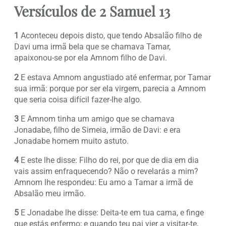
Versículos de 2 Samuel 13
1
Aconteceu depois disto, que tendo Absalão filho de
Davi uma irmã bela que se chamava Tamar,
apaixonou-se por ela Amnom filho de Davi.
2
E estava Amnom angustiado até enfermar, por Tamar
sua irmã: porque por ser ela virgem, parecia a Amnom
que seria coisa difícil fazer-lhe algo.
3
E Amnom tinha um amigo que se chamava
Jonadabe, filho de Simeia, irmão de Davi: e era
Jonadabe homem muito astuto.
4
E este lhe disse: Filho do rei, por que de dia em dia
vais assim enfraquecendo? Não o revelarás a mim?
Amnom lhe respondeu: Eu amo a Tamar a irmã de
Absalão meu irmão.
5
E Jonadabe lhe disse: Deita-te em tua cama, e finge
que estás enfermo; e quando teu pai vier a visitar-te,