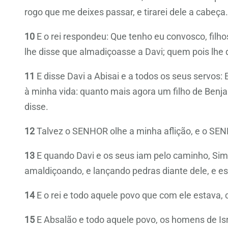
rogo que me deixes passar, e tirarei dele a cabeça.
10
E o rei respondeu: Que tenho eu convosco, filh
lhe disse que almadiçoasse a Davi; quem pois lhe 
11
E disse Davi a Abisai e a todos os seus servos:
à minha vida: quanto mais agora um filho de Ben
disse.
12
Talvez o SENHOR olhe a minha aflição, e o SE
13
E quando Davi e os seus iam pelo caminho, Sime
amaldiçoando, e lançando pedras diante dele, e e
14
E o rei e todo aquele povo que com ele estava,
15
E Absalão e todo aquele povo, os homens de Isr