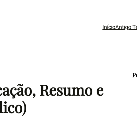
Início
Antigo 
P
icação, Resumo e
lico)