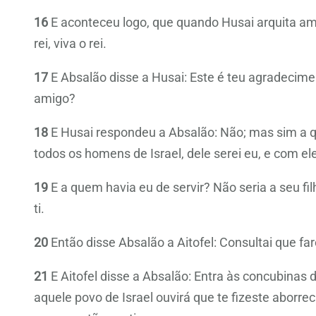
16
E aconteceu logo, que quando Husai arquita ami
rei, viva o rei.
17
E Absalão disse a Husai: Este é teu agradecim
amigo?
18
E Husai respondeu a Absalão: Não; mas sim a 
todos os homens de Israel, dele serei eu, e com e
19
E a quem havia eu de servir? Não seria a seu fil
ti.
20
Então disse Absalão a Aitofel: Consultai que fa
21
E Aitofel disse a Absalão: Entra às concubinas d
aquele povo de Israel ouvirá que te fizeste aborre