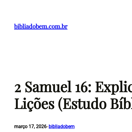
Pular
para
o
bibliadobem.com.br
conteúdo
2 Samuel 16: Expl
Lições (Estudo Bíb
•
março 17, 2026
bibliadobem