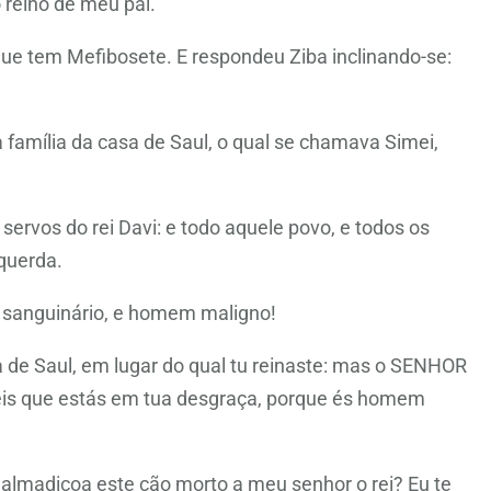
 reino de meu pai.
o que tem Mefibosete. E respondeu Ziba inclinando-se:
da família da casa de Saul, o qual se chamava Simei,
servos do rei Davi: e todo aquele povo, e todos os
querda.
m sanguinário, e homem maligno!
 de Saul, em lugar do qual tu reinaste: mas o SENHOR
 eis que estás em tua desgraça, porque és homem
ue almadiçoa este cão morto a meu senhor o rei? Eu te