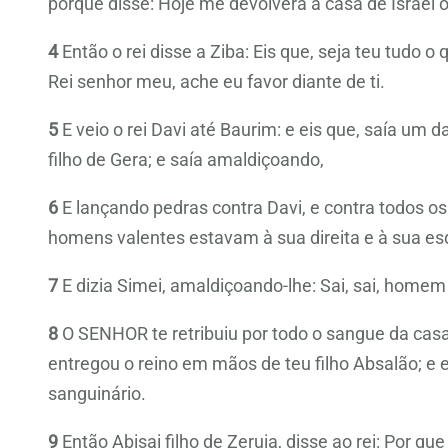
porque disse: Hoje me devolverá a casa de Israel o
4
Então o rei disse a Ziba: Eis que, seja teu tudo 
Rei senhor meu, ache eu favor diante de ti.
5
E veio o rei Davi até Baurim: e eis que, saía um 
filho de Gera; e saía amaldiçoando,
6
E lançando pedras contra Davi, e contra todos os 
homens valentes estavam à sua direita e à sua es
7
E dizia Simei, amaldiçoando-lhe: Sai, sai, home
8
O SENHOR te retribuiu por todo o sangue da casa
entregou o reino em mãos de teu filho Absalão; e
sanguinário.
9
Então Abisai filho de Zeruia, disse ao rei: Por q