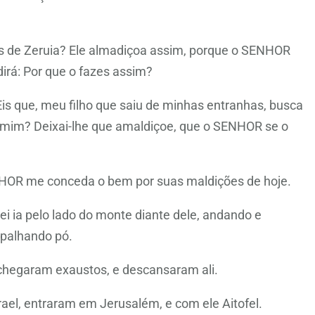
os de Zeruia? Ele almadiçoa assim, porque o SENHOR
dirá: Por que o fazes assim?
 Eis que, meu filho que saiu de minhas entranhas, busca
jamim? Deixai-lhe que amaldiçoe, que o SENHOR se o
NHOR me conceda o bem por suas maldições de hoje.
i ia pelo lado do monte diante dele, andando e
spalhando pó.
 chegaram exaustos, e descansaram ali.
ael, entraram em Jerusalém, e com ele Aitofel.