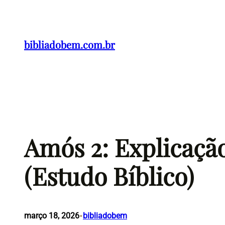
Pular
para
o
bibliadobem.com.br
conteúdo
Amós 2: Explicaçã
(Estudo Bíblico)
•
março 18, 2026
bibliadobem