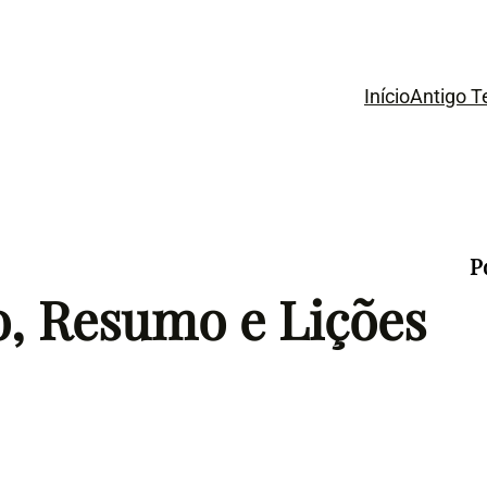
Início
Antigo 
P
o, Resumo e Lições