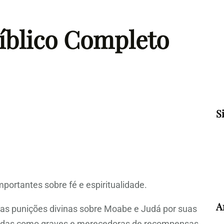
íblico Completo
S
portantes sobre fé e espiritualidade.
A
e as punições divinas sobre Moabe e Judá por suas
tadas como graves e merecedoras de recompensas