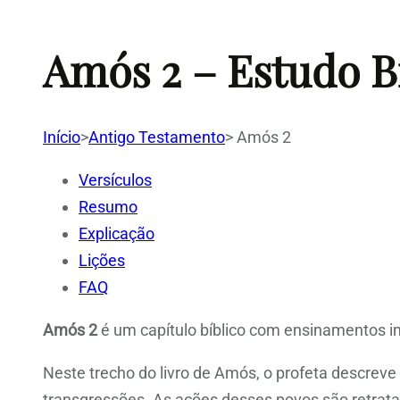
Amós 2 – Estudo B
Início
>
Antigo Testamento
>
Amós 2
Versículos
Resumo
Explicação
Lições
FAQ
Amós 2
é um capítulo bíblico com ensinamentos im
Neste trecho do livro de Amós, o profeta descrev
transgressões. As ações desses povos são retra