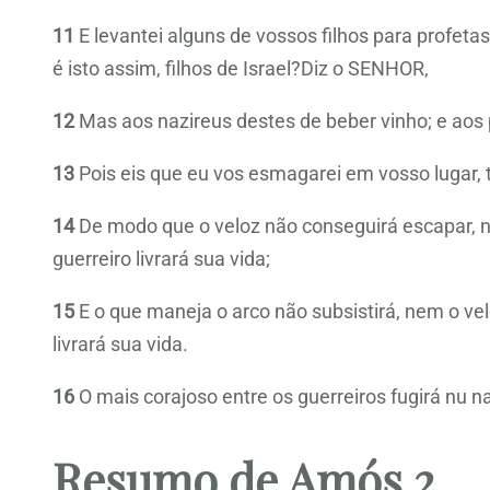
11
E levantei alguns de vossos filhos para profet
é isto assim, filhos de Israel?Diz o SENHOR,
12
Mas aos nazireus destes de beber vinho; e aos 
13
Pois eis que eu vos esmagarei em vosso lugar,
14
De modo que o veloz não conseguirá escapar, n
guerreiro livrará sua vida;
15
E o que maneja o arco não subsistirá, nem o ve
livrará sua vida.
16
O mais corajoso entre os guerreiros fugirá nu n
Resumo de Amós 2