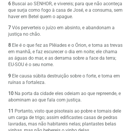
6
Buscai ao SENHOR, e vivereis; para que não aconteça
que surja como fogo à casa de José, e a consuma, sem
haver em Betel quem o apague.
7
Vós perverteis o juízo em absinto, e abandonam a
justiça no chão.
8
Ele é o que fez as Plêiades e o Órion, e torna as trevas
em manhã, e faz escurecer o dia em noite; ele chama
as águas do mar, e as derrama sobre a face da terra;
EU-SOU é o seu nome.
9
Ele causa súbita destruição sobre o forte, e torna em
ruínas a fortaleza.
10
Na porta da cidade eles odeiam ao que repreende, e
abominam ao que fala com justiça.
11
Portanto, visto que pisoteais ao pobre e tomais dele
um carga de trigo; assim edificastes casas de pedras
lavradas, mas não habitareis nelas; plantastes belas
vinhas, mas não bebereis o vinho delas.