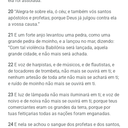
ela foi assolada.’
20
“Alegra-te sobre ela, ó céu; e também vós santos
apóstolos e profetas; porque Deus já julgou contra ela
a vossa causa.”
21
E um forte anjo levantou uma pedra, como uma
grande pedra de moinho, e a lançou no mar, dizendo:
“Com tal violência Babilônia será lançada, aquela
grande cidade, e não mais será achada.
22
E voz de harpistas, e de músicos, e de flautistas, e
de tocadores de trombeta, não mais se ouvirá em ti; e
nenhum artesão de toda arte não mais se achará em ti;
e ruído de moinho não mais se ouvirá em ti.
23
E luz de lâmpada não mais iluminará em ti; e voz de
noivo e de noiva não mais se ouvirá em ti; porque teus
comerciantes eram os grandes da terra, porque por
tuas feitiçarias todas as nações foram enganadas.
24
E nela se achou o sangue dos profetas e dos santos,