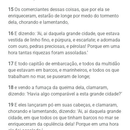
15
Os comerciantes dessas coisas, que por ela se
enriqueceram, estarão de longe por medo do tormento
dela, chorando e lamentando,
16
E dizendo: ‘Ai, ai daquela grande cidade, que estava
vestida de linho fino, e púrpura, e escarlate; e adornada
com ouro, pedras preciosas, e pérolas! Porque em uma
hora tantas riquezas foram assoladas.’
17
E todo capitão de embarcação, e todos da multidão
que estavam em barcos, e marinheiros, e todos os que
trabalham no mar, se puseram de longe;
18
e vendo a fumaça da queima dela, clamaram,
dizendo: ‘Havia algo comparável a esta grande cidade?’
19
E eles lançaram pó em suas cabeças, e clamaram,
chorando e lamentando, dizendo: ‘Ai, ai daquela grande
cidade, em que todos os que tinham barcos no mar se
enriqueceram da opulência dela! Porque em uma hora