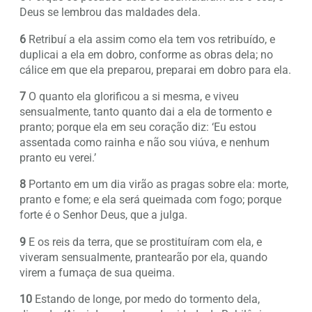
Deus se lembrou das maldades dela.
6
Retribuí a ela assim como ela tem vos retribuído, e
duplicai a ela em dobro, conforme as obras dela; no
cálice em que ela preparou, preparai em dobro para ela.
7
O quanto ela glorificou a si mesma, e viveu
sensualmente, tanto quanto dai a ela de tormento e
pranto; porque ela em seu coração diz: ‘Eu estou
assentada como rainha e não sou viúva, e nenhum
pranto eu verei.’
8
Portanto em um dia virão as pragas sobre ela: morte,
pranto e fome; e ela será queimada com fogo; porque
forte é o Senhor Deus, que a julga.
9
E os reis da terra, que se prostituíram com ela, e
viveram sensualmente, prantearão por ela, quando
virem a fumaça de sua queima.
10
Estando de longe, por medo do tormento dela,