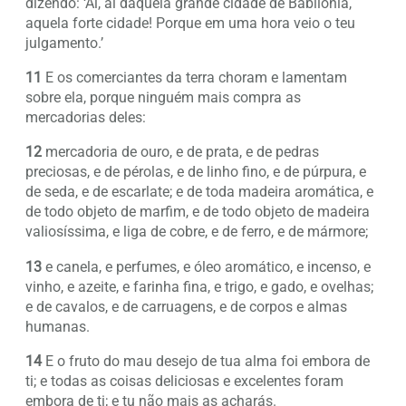
dizendo: ‘Ai, ai daquela grande cidade de Babilônia,
aquela forte cidade! Porque em uma hora veio o teu
julgamento.’
11
E os comerciantes da terra choram e lamentam
sobre ela, porque ninguém mais compra as
mercadorias deles:
12
mercadoria de ouro, e de prata, e de pedras
preciosas, e de pérolas, e de linho fino, e de púrpura, e
de seda, e de escarlate; e de toda madeira aromática, e
de todo objeto de marfim, e de todo objeto de madeira
valiosíssima, e liga de cobre, e de ferro, e de mármore;
13
e canela, e perfumes, e óleo aromático, e incenso, e
vinho, e azeite, e farinha fina, e trigo, e gado, e ovelhas;
e de cavalos, e de carruagens, e de corpos e almas
humanas.
14
E o fruto do mau desejo de tua alma foi embora de
ti; e todas as coisas deliciosas e excelentes foram
embora de ti; e tu não mais as acharás.