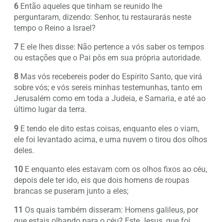
6
Então aqueles que tinham se reunido lhe
perguntaram, dizendo: Senhor, tu restaurarás neste
tempo o Reino a Israel?
7
E ele lhes disse: Não pertence a vós saber os tempos
ou estações que o Pai pôs em sua própria autoridade.
8
Mas vós recebereis poder do Espírito Santo, que virá
sobre vós; e vós sereis minhas testemunhas, tanto em
Jerusalém como em toda a Judeia, e Samaria, e até ao
último lugar da terra.
9
E tendo ele dito estas coisas, enquanto eles o viam,
ele foi levantado acima, e uma nuvem o tirou dos olhos
deles.
10
E enquanto eles estavam com os olhos fixos ao céu,
depois dele ter ido, eis que dois homens de roupas
brancas se puseram junto a eles;
11
Os quais também disseram: Homens galileus, por
que estais olhando para o céu? Este Jesus, que foi