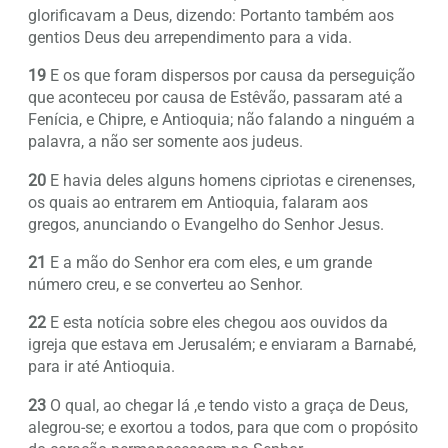
glorificavam a Deus, dizendo: Portanto também aos
gentios Deus deu arrependimento para a vida.
19
E os que foram dispersos por causa da perseguição
que aconteceu por causa de Estêvão, passaram até a
Fenícia, e Chipre, e Antioquia; não falando a ninguém a
palavra, a não ser somente aos judeus.
20
E havia deles alguns homens cipriotas e cirenenses,
os quais ao entrarem em Antioquia, falaram aos
gregos, anunciando o Evangelho do Senhor Jesus.
21
E a mão do Senhor era com eles, e um grande
número creu, e se converteu ao Senhor.
22
E esta notícia sobre eles chegou aos ouvidos da
igreja que estava em Jerusalém; e enviaram a Barnabé,
para ir até Antioquia.
23
O qual, ao chegar lá ,e tendo visto a graça de Deus,
alegrou-se; e exortou a todos, para que com o propósito