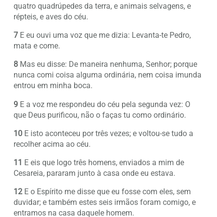
quatro quadrúpedes da terra, e animais selvagens, e
répteis, e aves do céu.
7
E eu ouvi uma voz que me dizia: Levanta-te Pedro,
mata e come.
8
Mas eu disse: De maneira nenhuma, Senhor; porque
nunca comi coisa alguma ordinária, nem coisa imunda
entrou em minha boca.
9
E a voz me respondeu do céu pela segunda vez: O
que Deus purificou, não o faças tu como ordinário.
10
E isto aconteceu por três vezes; e voltou-se tudo a
recolher acima ao céu.
11
E eis que logo três homens, enviados a mim de
Cesareia, pararam junto à casa onde eu estava.
12
E o Espírito me disse que eu fosse com eles, sem
duvidar; e também estes seis irmãos foram comigo, e
entramos na casa daquele homem.