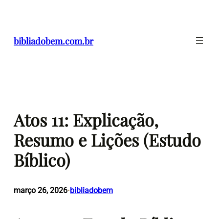
Pular
para
o
bibliadobem.com.br
conteúdo
Atos 11: Explicação,
Resumo e Lições (Estudo
Bíblico)
março 26, 2026
bibliadobem
•