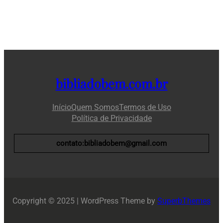
bibliadobem.com.br
Início
Quem Somos
Termos de Uso
Política de Privacidade
contato:bibliadobem@gmail.com
Copyright © 2025 | WordPress Theme by
SuperbThemes