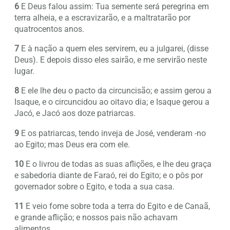
6
E Deus falou assim: Tua semente será peregrina em
terra alheia, e a escravizarão, e a maltratarão por
quatrocentos anos.
7
E à nação a quem eles servirem, eu a julgarei, (disse
Deus). E depois disso eles sairão, e me servirão neste
lugar.
8
E ele lhe deu o pacto da circuncisão; e assim gerou a
Isaque, e o circuncidou ao oitavo dia; e Isaque gerou a
Jacó, e Jacó aos doze patriarcas.
9
E os patriarcas, tendo inveja de José, venderam -no
ao Egito; mas Deus era com ele.
10
E o livrou de todas as suas aflições, e lhe deu graça
e sabedoria diante de Faraó, rei do Egito; e o pôs por
governador sobre o Egito, e toda a sua casa.
11
E veio fome sobre toda a terra do Egito e de Canaã,
e grande aflição; e nossos pais não achavam
alimentos.