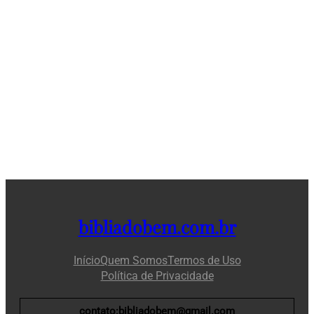
bibliadobem.com.br
Início
Quem Somos
Termos de Uso
Política de Privacidade
contato:bibliadobem@gmail.com