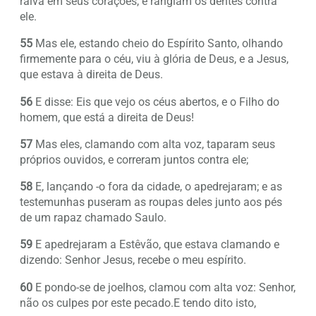
raiva em seus corações, e rangiam os dentes contra
ele.
55
Mas ele, estando cheio do Espírito Santo, olhando
firmemente para o céu, viu à glória de Deus, e a Jesus,
que estava à direita de Deus.
56
E disse: Eis que vejo os céus abertos, e o Filho do
homem, que está a direita de Deus!
57
Mas eles, clamando com alta voz, taparam seus
próprios ouvidos, e correram juntos contra ele;
58
E, lançando -o fora da cidade, o apedrejaram; e as
testemunhas puseram as roupas deles junto aos pés
de um rapaz chamado Saulo.
59
E apedrejaram a Estêvão, que estava clamando e
dizendo: Senhor Jesus, recebe o meu espírito.
60
E pondo-se de joelhos, clamou com alta voz: Senhor,
não os culpes por este pecado.E tendo dito isto,