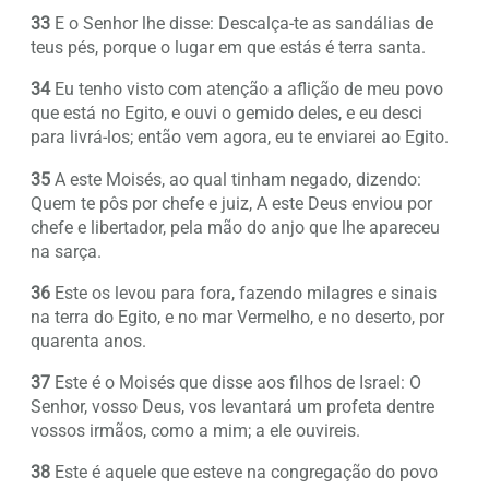
33
E o Senhor lhe disse: Descalça-te as sandálias de
teus pés, porque o lugar em que estás é terra santa.
34
Eu tenho visto com atenção a aflição de meu povo
que está no Egito, e ouvi o gemido deles, e eu desci
para livrá-los; então vem agora, eu te enviarei ao Egito.
35
A este Moisés, ao qual tinham negado, dizendo:
Quem te pôs por chefe e juiz, A este Deus enviou por
chefe e libertador, pela mão do anjo que lhe apareceu
na sarça.
36
Este os levou para fora, fazendo milagres e sinais
na terra do Egito, e no mar Vermelho, e no deserto, por
quarenta anos.
37
Este é o Moisés que disse aos filhos de Israel: O
Senhor, vosso Deus, vos levantará um profeta dentre
vossos irmãos, como a mim; a ele ouvireis.
38
Este é aquele que esteve na congregação do povo