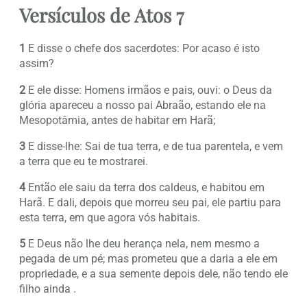
Versículos de Atos 7
1
E disse o chefe dos sacerdotes: Por acaso é isto
assim?
2
E ele disse: Homens irmãos e pais, ouvi: o Deus da
glória apareceu a nosso pai Abraão, estando ele na
Mesopotâmia, antes de habitar em Harã;
3
E disse-lhe: Sai de tua terra, e de tua parentela, e vem
a terra que eu te mostrarei.
4
Então ele saiu da terra dos caldeus, e habitou em
Harã. E dali, depois que morreu seu pai, ele partiu para
esta terra, em que agora vós habitais.
5
E Deus não lhe deu herança nela, nem mesmo a
pegada de um pé; mas prometeu que a daria a ele em
propriedade, e a sua semente depois dele, não tendo ele
filho ainda .