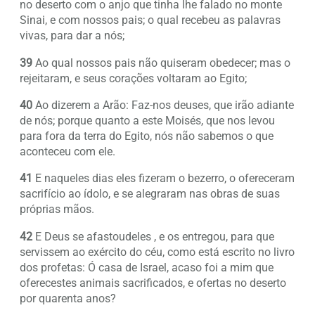
no deserto com o anjo que tinha lhe falado no monte
Sinai, e com nossos pais; o qual recebeu as palavras
vivas, para dar a nós;
39
Ao qual nossos pais não quiseram obedecer; mas o
rejeitaram, e seus corações voltaram ao Egito;
40
Ao dizerem a Arão: Faz-nos deuses, que irão adiante
de nós; porque quanto a este Moisés, que nos levou
para fora da terra do Egito, nós não sabemos o que
aconteceu com ele.
41
E naqueles dias eles fizeram o bezerro, o ofereceram
sacrifício ao ídolo, e se alegraram nas obras de suas
próprias mãos.
42
E Deus se afastoudeles , e os entregou, para que
servissem ao exército do céu, como está escrito no livro
dos profetas: Ó casa de Israel, acaso foi a mim que
oferecestes animais sacrificados, e ofertas no deserto
por quarenta anos?