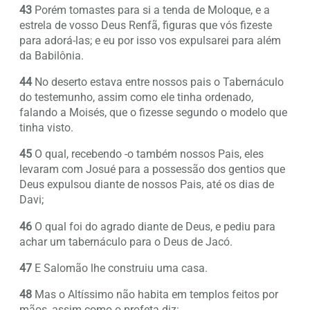
43
Porém tomastes para si a tenda de Moloque, e a
estrela de vosso Deus Renfã, figuras que vós fizeste
para adorá-las; e eu por isso vos expulsarei para além
da Babilônia.
44
No deserto estava entre nossos pais o Tabernáculo
do testemunho, assim como ele tinha ordenado,
falando a Moisés, que o fizesse segundo o modelo que
tinha visto.
45
O qual, recebendo -o também nossos Pais, eles
levaram com Josué para a possessão dos gentios que
Deus expulsou diante de nossos Pais, até os dias de
Davi;
46
O qual foi do agrado diante de Deus, e pediu para
achar um tabernáculo para o Deus de Jacó.
47
E Salomão lhe construiu uma casa.
48
Mas o Altíssimo não habita em templos feitos por
mãos, assim como o profeta diz: