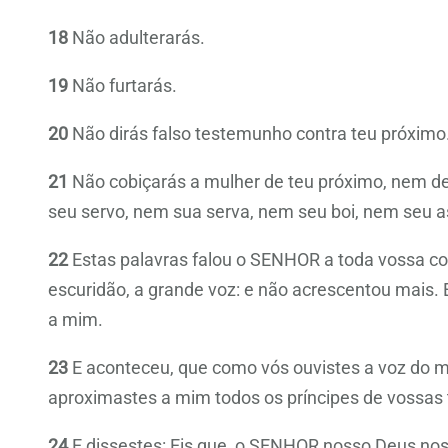
18
Não adulterarás.
19
Não furtarás.
20
Não dirás falso testemunho contra teu próximo
21
Não cobiçarás a mulher de teu próximo, nem de
seu servo, nem sua serva, nem seu boi, nem seu 
22
Estas palavras falou o SENHOR a toda vossa c
escuridão, a grande voz: e não acrescentou mais.
a mim.
23
E aconteceu, que como vós ouvistes a voz do me
aproximastes a mim todos os príncipes de vossas t
24
E dissestes: Eis que, o SENHOR nosso Deus nos