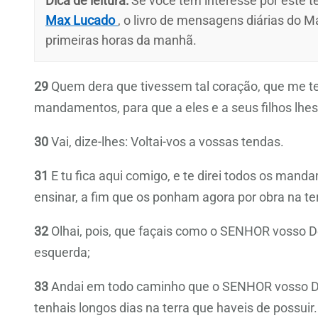
Dica de leitura:
Se você tem interesse por este te
Max Lucado
, o livro de mensagens diárias do M
primeiras horas da manhã.
29
Quem dera que tivessem tal coração, que me 
mandamentos, para que a eles e a seus filhos lhe
30
Vai, dize-lhes: Voltai-vos a vossas tendas.
31
E tu fica aqui comigo, e te direi todos os mand
ensinar, a fim que os ponham agora por obra na ter
32
Olhai, pois, que façais como o SENHOR vosso D
esquerda;
33
Andai em todo caminho que o SENHOR vosso Deu
tenhais longos dias na terra que haveis de possuir.