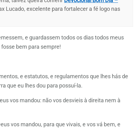
ma, talvez queira conferir
Devocional Bom Dia –
ax Lucado, excelente para fortalecer a fé logo nas
temessem, e guardassem todos os dias todos meus
s fosse bem para sempre!
amentos, e estatutos, e regulamentos que lhes hás de
ra que eu lhes dou para possuí-la.
eus vos mandou: não vos desvieis à direita nem à
s vos mandou, para que vivais, e vos vá bem, e