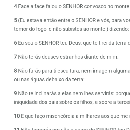
4
Face a face falou o SENHOR convosco no monte 
5
(Eu estava então entre o SENHOR e vós, para vo
temor do fogo, e não subistes ao monte;) dizendo:
6
Eu sou o SENHOR teu Deus, que te tirei da terra d
7
Não terás deuses estranhos diante de mim.
8
Não farás para ti escultura, nem imagem alguma 
ou nas águas debaixo da terra:
9
Não te inclinarás a elas nem lhes servirás: porqu
iniquidade dos pais sobre os filhos, e sobre a ter
10
E que faço misericórdia a milhares aos que 
11
Não tomarás em vão o nome do SENHOR teu Deu