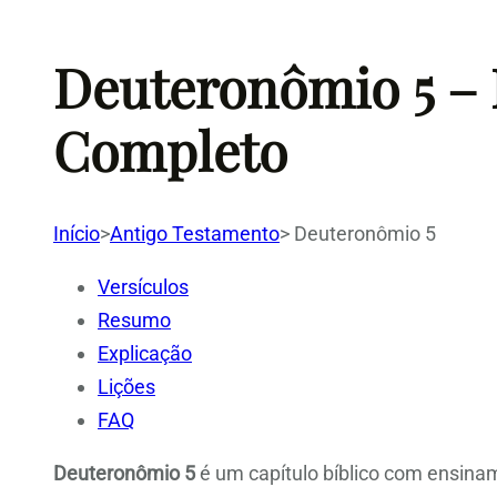
Deuteronômio 5 – 
Completo
Início
>
Antigo Testamento
>
Deuteronômio 5
Versículos
Resumo
Explicação
Lições
FAQ
Deuteronômio 5
é um capítulo bíblico com ensinam