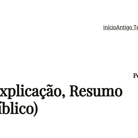
Início
Antigo 
P
xplicação, Resumo
blico)