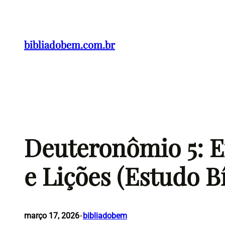
Pular
para
o
bibliadobem.com.br
conteúdo
Deuteronômio 5: E
e Lições (Estudo Bí
•
março 17, 2026
bibliadobem