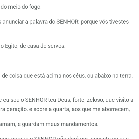
do meio do fogo,
s anunciar a palavra do SENHOR; porque vós tivestes
o Egito, de casa de servos.
de coisa que está acima nos céus, ou abaixo na terra,
e eu sou o SENHOR teu Deus, forte, zeloso, que visito a
ceira geração, e sobre a quarta, aos que me aborrecem,
me amam, e guardam meus mandamentos.
s; porque o SENHOR não dará por inocente ao que