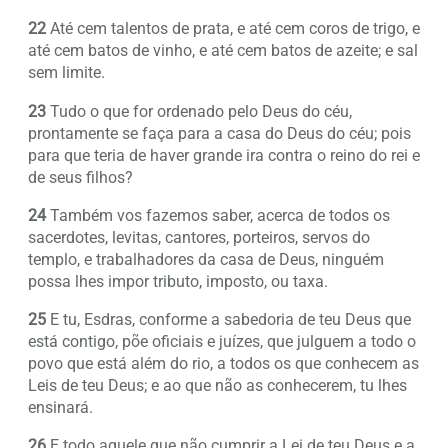
22
Até cem talentos de prata, e até cem coros de trigo, e
até cem batos de vinho, e até cem batos de azeite; e sal
sem limite.
23
Tudo o que for ordenado pelo Deus do céu,
prontamente se faça para a casa do Deus do céu; pois
para que teria de haver grande ira contra o reino do rei e
de seus filhos?
24
Também vos fazemos saber, acerca de todos os
sacerdotes, levitas, cantores, porteiros, servos do
templo, e trabalhadores da casa de Deus, ninguém
possa lhes impor tributo, imposto, ou taxa.
25
E tu, Esdras, conforme a sabedoria de teu Deus que
está contigo, põe oficiais e juízes, que julguem a todo o
povo que está além do rio, a todos os que conhecem as
Leis de teu Deus; e ao que não as conhecerem, tu lhes
ensinará.
26
E todo aquele que não cumprir a Lei de teu Deus e a