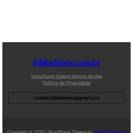
bibliadobem.com.br
Início
Quem Somos
Termos de Uso
Política de Privacidade
contato:bibliadobem@gmail.com
Copyright © 2025 | WordPress Theme by
SuperbThemes