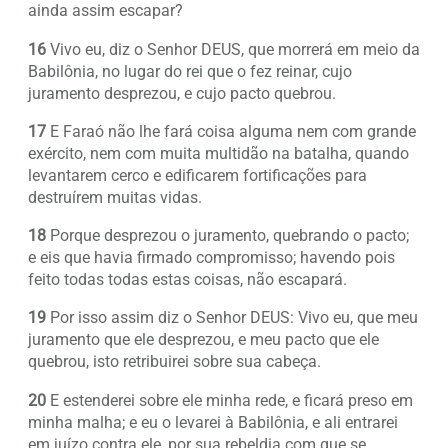
ainda assim escapar?
16
Vivo eu, diz o Senhor DEUS, que morrerá em meio da
Babilônia, no lugar do rei que o fez reinar, cujo
juramento desprezou, e cujo pacto quebrou.
17
E Faraó não lhe fará coisa alguma nem com grande
exército, nem com muita multidão na batalha, quando
levantarem cerco e edificarem fortificações para
destruírem muitas vidas.
18
Porque desprezou o juramento, quebrando o pacto;
e eis que havia firmado compromisso; havendo pois
feito todas todas estas coisas, não escapará.
19
Por isso assim diz o Senhor DEUS: Vivo eu, que meu
juramento que ele desprezou, e meu pacto que ele
quebrou, isto retribuirei sobre sua cabeça.
20
E estenderei sobre ele minha rede, e ficará preso em
minha malha; e eu o levarei à Babilônia, e ali entrarei
em juízo contra ele, por sua rebeldia com que se