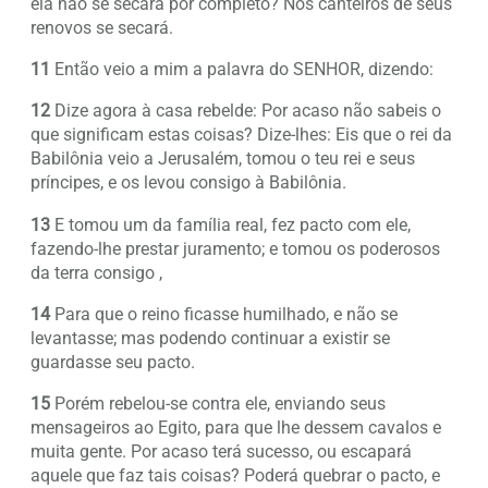
ela não se secará por completo? Nos canteiros de seus
renovos se secará.
11
Então veio a mim a palavra do SENHOR, dizendo:
12
Dize agora à casa rebelde: Por acaso não sabeis o
que significam estas coisas? Dize-lhes: Eis que o rei da
Babilônia veio a Jerusalém, tomou o teu rei e seus
príncipes, e os levou consigo à Babilônia.
13
E tomou um da família real, fez pacto com ele,
fazendo-lhe prestar juramento; e tomou os poderosos
da terra consigo ,
14
Para que o reino ficasse humilhado, e não se
levantasse; mas podendo continuar a existir se
guardasse seu pacto.
15
Porém rebelou-se contra ele, enviando seus
mensageiros ao Egito, para que lhe dessem cavalos e
muita gente. Por acaso terá sucesso, ou escapará
aquele que faz tais coisas? Poderá quebrar o pacto, e