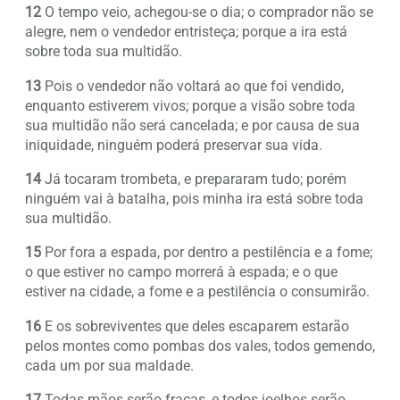
12
O tempo veio, achegou-se o dia; o comprador não se
alegre, nem o vendedor entristeça; porque a ira está
sobre toda sua multidão.
13
Pois o vendedor não voltará ao que foi vendido,
enquanto estiverem vivos; porque a visão sobre toda
sua multidão não será cancelada; e por causa de sua
iniquidade, ninguém poderá preservar sua vida.
14
Já tocaram trombeta, e prepararam tudo; porém
ninguém vai à batalha, pois minha ira está sobre toda
sua multidão.
15
Por fora a espada, por dentro a pestilência e a fome;
o que estiver no campo morrerá à espada; e o que
estiver na cidade, a fome e a pestilência o consumirão.
16
E os sobreviventes que deles escaparem estarão
pelos montes como pombas dos vales, todos gemendo,
cada um por sua maldade.
17
Todas mãos serão fracas, e todos joelhos serão