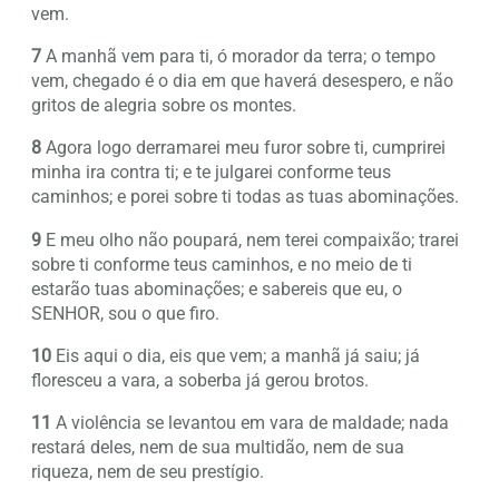
vem.
7
A manhã vem para ti, ó morador da terra; o tempo
vem, chegado é o dia em que haverá desespero, e não
gritos de alegria sobre os montes.
8
Agora logo derramarei meu furor sobre ti, cumprirei
minha ira contra ti; e te julgarei conforme teus
caminhos; e porei sobre ti todas as tuas abominações.
9
E meu olho não poupará, nem terei compaixão; trarei
sobre ti conforme teus caminhos, e no meio de ti
estarão tuas abominações; e sabereis que eu, o
SENHOR, sou o que firo.
10
Eis aqui o dia, eis que vem; a manhã já saiu; já
floresceu a vara, a soberba já gerou brotos.
11
A violência se levantou em vara de maldade; nada
restará deles, nem de sua multidão, nem de sua
riqueza, nem de seu prestígio.