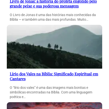
Livro de Jonas: a história do profeta engolido pelo
grande peixe e sua poderosa mensagem
O Livro de Jonas é uma das histórias mais conhecidas da
Bíblia — e também uma das mais profundas. Muito…
Lírio dos Vales na Bíblia: Significado Espiritual em
Cantares
O “lírio dos vales” é uma das imagens mais bonitas e
simbólicas encontradas na Bíblia. Com uma linguagem
poética e…