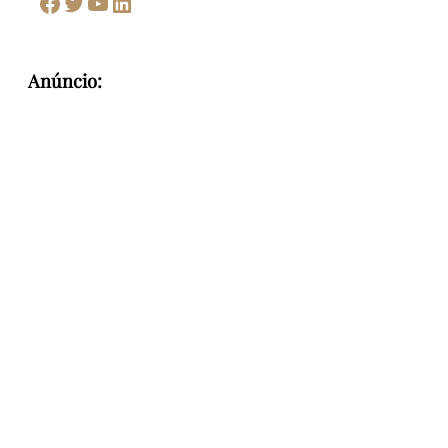
Facebook
Twitter
Youtube
LinkedIn
Anúncio: