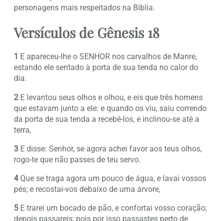
personagens mais respeitados na Bíblia.
Versículos de Gênesis 18
1
E apareceu-lhe o SENHOR nos carvalhos de Manre,
estando ele sentado à porta de sua tenda no calor do
dia.
2
E levantou seus olhos e olhou, e eis que três homens
que estavam junto a ele: e quando os viu, saiu correndo
da porta de sua tenda a recebê-los, e inclinou-se até a
terra,
3
E disse: Senhor, se agora achei favor aos teus olhos,
rogo-te que não passes de teu servo.
4
Que se traga agora um pouco de água, e lavai vossos
pés; e recostai-vos debaixo de uma árvore,
5
E trarei um bocado de pão, e confortai vosso coração;
depois passareis; pois por isso passastes perto de