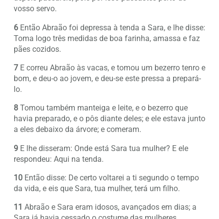
vosso servo.
6
Então Abraão foi depressa à tenda a Sara, e lhe disse:
Toma logo três medidas de boa farinha, amassa e faz
pães cozidos.
7
E correu Abraão às vacas, e tomou um bezerro tenro e
bom, e deu-o ao jovem, e deu-se este pressa a prepará-
lo.
8
Tomou também manteiga e leite, e o bezerro que
havia preparado, e o pôs diante deles; e ele estava junto
a eles debaixo da árvore; e comeram.
9
E lhe disseram: Onde está Sara tua mulher? E ele
respondeu: Aqui na tenda.
10
Então disse: De certo voltarei a ti segundo o tempo
da vida, e eis que Sara, tua mulher, terá um filho.
11
Abraão e Sara eram idosos, avançados em dias; a
Sara já havia cessado o costume das mulheres.