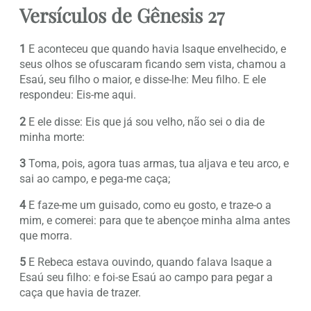
Versículos de Gênesis 27
1
E aconteceu que quando havia Isaque envelhecido, e
seus olhos se ofuscaram ficando sem vista, chamou a
Esaú, seu filho o maior, e disse-lhe: Meu filho. E ele
respondeu: Eis-me aqui.
2
E ele disse: Eis que já sou velho, não sei o dia de
minha morte:
3
Toma, pois, agora tuas armas, tua aljava e teu arco, e
sai ao campo, e pega-me caça;
4
E faze-me um guisado, como eu gosto, e traze-o a
mim, e comerei: para que te abençoe minha alma antes
que morra.
5
E Rebeca estava ouvindo, quando falava Isaque a
Esaú seu filho: e foi-se Esaú ao campo para pegar a
caça que havia de trazer.