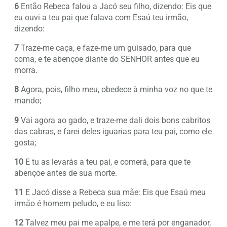
6
Então Rebeca falou a Jacó seu filho, dizendo: Eis que
eu ouvi a teu pai que falava com Esaú teu irmão,
dizendo:
7
Traze-me caça, e faze-me um guisado, para que
coma, e te abençoe diante do SENHOR antes que eu
morra.
8
Agora, pois, filho meu, obedece à minha voz no que te
mando;
9
Vai agora ao gado, e traze-me dali dois bons cabritos
das cabras, e farei deles iguarias para teu pai, como ele
gosta;
10
E tu as levarás a teu pai, e comerá, para que te
abençoe antes de sua morte.
11
E Jacó disse a Rebeca sua mãe: Eis que Esaú meu
irmão é homem peludo, e eu liso:
12
Talvez meu pai me apalpe, e me terá por enganador,