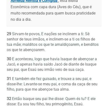
Almeida Revista e Corrigida
, esta Bíblia
Econômica com capa dura (Aves do Céu), que é
muito recomendada para quem busca praticidade
no dia a dia.
29
Sirvam-te povos, E nações se inclinem a ti: Sê
senhor de teus irmãos, e inclinem-se a ti os filhos de
tua mãe; malditos os que te amaldiçoarem, e benditos
os que te abençoarem.
30
E aconteceu, logo que havia Isaque de abençoar a
Jacó, e apenas havia saído Jacó de diante de Isaque
seu pai, que Esaú seu irmão veio de sua caça.
31
E também ele fez guisado, e trouxe a seu pai, e
disse-lhe: Levante-se meu pai, e coma da caça de seu
filho, para que me abençoe tua alma.
32
Então Isaque seu pai lhe disse: Quem és tu? E ele
disse: Eu sou teu filho, teu primogênito, Esaú.