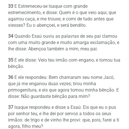
33
E Estremeceu-se Isaque com grande
estremecimento, e disse: Quem é o que veio aqui, que
agarrou caça, e me trouxe, e comi de tudo antes que
viesses? Eu o abençoei, e será bendito.
34
Quando Esaú ouviu as palavras de seu pai clamou
com uma muito grande e muito amarga exclamação, e
lhe disse: Abençoa também a mim, meu pai.
35
E ele disse: Veio teu irmão com engano, e tomou tua
bênção.
36
E ele respondeu: Bem chamaram seu nome Jacó,
que já me enganou duas vezes; tirou minha
primogenitura, e eis que agora tomou minha bênção. E
disse: Não guardaste bênção para mim?
37
Isaque respondeu e disse a Esaú: Eis que eu o pus
por senhor teu, e lhe dei por servos a todos os seus
irmãos: de trigo e de vinho lhe provi: que, pois, farei a ti
agora, filho meu?