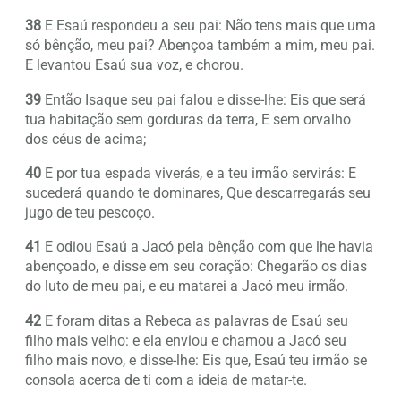
38
E Esaú respondeu a seu pai: Não tens mais que uma
só bênção, meu pai? Abençoa também a mim, meu pai.
E levantou Esaú sua voz, e chorou.
39
Então Isaque seu pai falou e disse-lhe: Eis que será
tua habitação sem gorduras da terra, E sem orvalho
dos céus de acima;
40
E por tua espada viverás, e a teu irmão servirás: E
sucederá quando te dominares, Que descarregarás seu
jugo de teu pescoço.
41
E odiou Esaú a Jacó pela bênção com que lhe havia
abençoado, e disse em seu coração: Chegarão os dias
do luto de meu pai, e eu matarei a Jacó meu irmão.
42
E foram ditas a Rebeca as palavras de Esaú seu
filho mais velho: e ela enviou e chamou a Jacó seu
filho mais novo, e disse-lhe: Eis que, Esaú teu irmão se
consola acerca de ti com a ideia de matar-te.