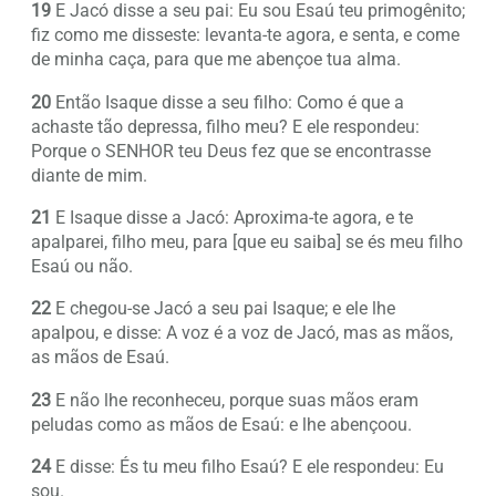
19
E Jacó disse a seu pai: Eu sou Esaú teu primogênito;
fiz como me disseste: levanta-te agora, e senta, e come
de minha caça, para que me abençoe tua alma.
20
Então Isaque disse a seu filho: Como é que a
achaste tão depressa, filho meu? E ele respondeu:
Porque o SENHOR teu Deus fez que se encontrasse
diante de mim.
21
E Isaque disse a Jacó: Aproxima-te agora, e te
apalparei, filho meu, para [que eu saiba] se és meu filho
Esaú ou não.
22
E chegou-se Jacó a seu pai Isaque; e ele lhe
apalpou, e disse: A voz é a voz de Jacó, mas as mãos,
as mãos de Esaú.
23
E não lhe reconheceu, porque suas mãos eram
peludas como as mãos de Esaú: e lhe abençoou.
24
E disse: És tu meu filho Esaú? E ele respondeu: Eu
sou.