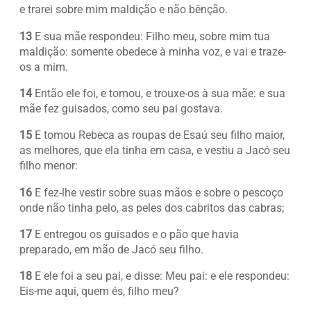
e trarei sobre mim maldição e não bênção.
13
E sua mãe respondeu: Filho meu, sobre mim tua
maldição: somente obedece à minha voz, e vai e traze-
os a mim.
14
Então ele foi, e tomou, e trouxe-os à sua mãe: e sua
mãe fez guisados, como seu pai gostava.
15
E tomou Rebeca as roupas de Esaú seu filho maior,
as melhores, que ela tinha em casa, e vestiu a Jacó seu
filho menor:
16
E fez-lhe vestir sobre suas mãos e sobre o pescoço
onde não tinha pelo, as peles dos cabritos das cabras;
17
E entregou os guisados e o pão que havia
preparado, em mão de Jacó seu filho.
18
E ele foi a seu pai, e disse: Meu pai: e ele respondeu:
Eis-me aqui, quem és, filho meu?