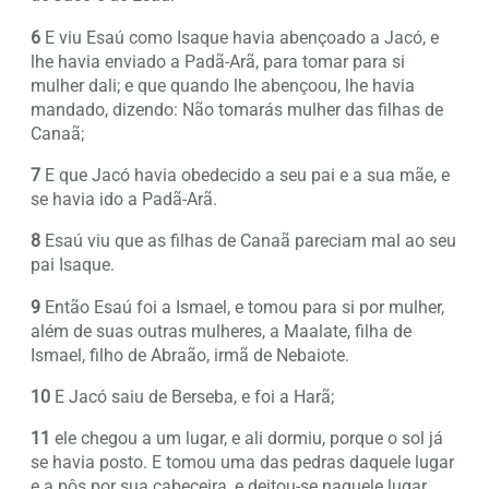
6
E viu Esaú como Isaque havia abençoado a Jacó, e
lhe havia enviado a Padã-Arã, para tomar para si
mulher dali; e que quando lhe abençoou, lhe havia
mandado, dizendo: Não tomarás mulher das filhas de
Canaã;
7
E que Jacó havia obedecido a seu pai e a sua mãe, e
se havia ido a Padã-Arã.
8
Esaú viu que as filhas de Canaã pareciam mal ao seu
pai Isaque.
9
Então Esaú foi a Ismael, e tomou para si por mulher,
além de suas outras mulheres, a Maalate, filha de
Ismael, filho de Abraão, irmã de Nebaiote.
10
E Jacó saiu de Berseba, e foi a Harã;
11
ele chegou a um lugar, e ali dormiu, porque o sol já
se havia posto. E tomou uma das pedras daquele lugar
e a pôs por sua cabeceira, e deitou-se naquele lugar.