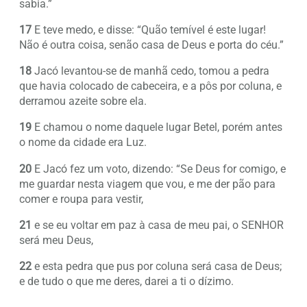
sabia.”
17
E teve medo, e disse: “Quão temível é este lugar!
Não é outra coisa, senão casa de Deus e porta do céu.”
18
Jacó levantou-se de manhã cedo, tomou a pedra
que havia colocado de cabeceira, e a pôs por coluna, e
derramou azeite sobre ela.
19
E chamou o nome daquele lugar Betel, porém antes
o nome da cidade era Luz.
20
E Jacó fez um voto, dizendo: “Se Deus for comigo, e
me guardar nesta viagem que vou, e me der pão para
comer e roupa para vestir,
21
e se eu voltar em paz à casa de meu pai, o SENHOR
será meu Deus,
22
e esta pedra que pus por coluna será casa de Deus;
e de tudo o que me deres, darei a ti o dízimo.