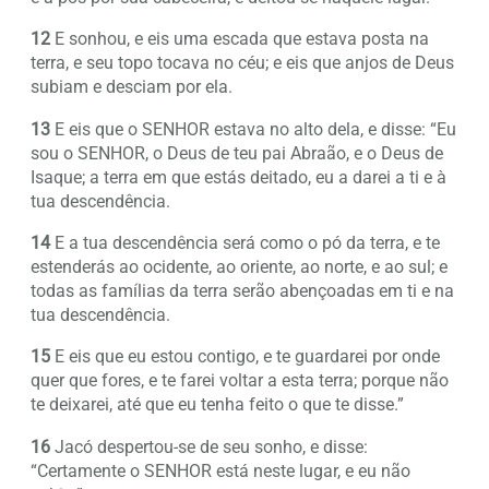
12
E sonhou, e eis uma escada que estava posta na
terra, e seu topo tocava no céu; e eis que anjos de Deus
subiam e desciam por ela.
13
E eis que o SENHOR estava no alto dela, e disse: “Eu
sou o SENHOR, o Deus de teu pai Abraão, e o Deus de
Isaque; a terra em que estás deitado, eu a darei a ti e à
tua descendência.
14
E a tua descendência será como o pó da terra, e te
estenderás ao ocidente, ao oriente, ao norte, e ao sul; e
todas as famílias da terra serão abençoadas em ti e na
tua descendência.
15
E eis que eu estou contigo, e te guardarei por onde
quer que fores, e te farei voltar a esta terra; porque não
te deixarei, até que eu tenha feito o que te disse.”
16
Jacó despertou-se de seu sonho, e disse:
“Certamente o SENHOR está neste lugar, e eu não