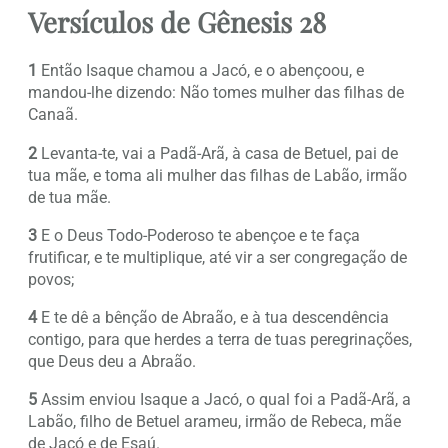
Versículos de Gênesis 28
1
Então Isaque chamou a Jacó, e o abençoou, e
mandou-lhe dizendo: Não tomes mulher das filhas de
Canaã.
2
Levanta-te, vai a Padã-Arã, à casa de Betuel, pai de
tua mãe, e toma ali mulher das filhas de Labão, irmão
de tua mãe.
3
E o Deus Todo-Poderoso te abençoe e te faça
frutificar, e te multiplique, até vir a ser congregação de
povos;
4
E te dê a bênção de Abraão, e à tua descendência
contigo, para que herdes a terra de tuas peregrinações,
que Deus deu a Abraão.
5
Assim enviou Isaque a Jacó, o qual foi a Padã-Arã, a
Labão, filho de Betuel arameu, irmão de Rebeca, mãe
de Jacó e de Esaú.