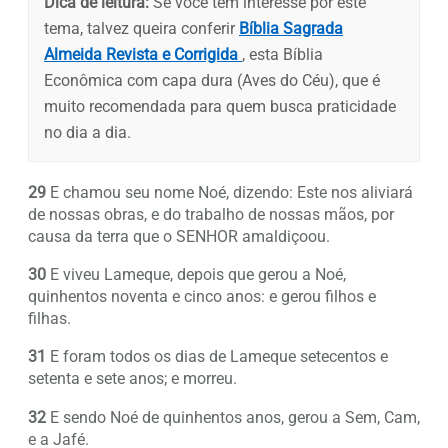
Dica de leitura:
Se você tem interesse por este
tema, talvez queira conferir
Bíblia Sagrada
Almeida Revista e Corrigida
, esta Bíblia
Econômica com capa dura (Aves do Céu), que é
muito recomendada para quem busca praticidade
no dia a dia.
29
E chamou seu nome Noé, dizendo: Este nos aliviará
de nossas obras, e do trabalho de nossas mãos, por
causa da terra que o SENHOR amaldiçoou.
30
E viveu Lameque, depois que gerou a Noé,
quinhentos noventa e cinco anos: e gerou filhos e
filhas.
31
E foram todos os dias de Lameque setecentos e
setenta e sete anos; e morreu.
32
E sendo Noé de quinhentos anos, gerou a Sem, Cam,
e a Jafé.