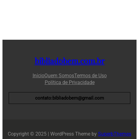
bibliadobem.com.br
Início
Quem Somos
Termos de Uso
Política de Privacidade
contato:bibliadobem@gmail.com
Copyright © 2025 | WordPress Theme by
SuperbThemes