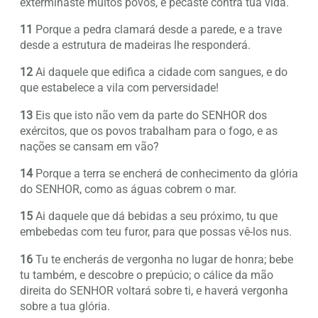
exterminaste muitos povos, e pecaste contra tua vida.
11
Porque a pedra clamará desde a parede, e a trave
desde a estrutura de madeiras lhe responderá.
12
Ai daquele que edifica a cidade com sangues, e do
que estabelece a vila com perversidade!
13
Eis que isto não vem da parte do SENHOR dos
exércitos, que os povos trabalham para o fogo, e as
nações se cansam em vão?
14
Porque a terra se encherá de conhecimento da glória
do SENHOR, como as águas cobrem o mar.
15
Ai daquele que dá bebidas a seu próximo, tu que
embebedas com teu furor, para que possas vê-los nus.
16
Tu te encherás de vergonha no lugar de honra; bebe
tu também, e descobre o prepúcio; o cálice da mão
direita do SENHOR voltará sobre ti, e haverá vergonha
sobre a tua glória.