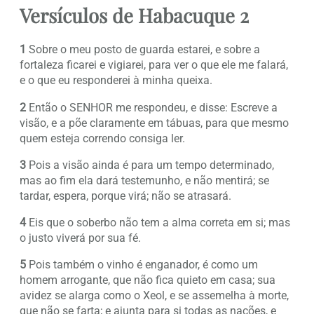
Versículos de Habacuque 2
1
Sobre o meu posto de guarda estarei, e sobre a
fortaleza ficarei e vigiarei, para ver o que ele me falará,
e o que eu responderei à minha queixa.
2
Então o SENHOR me respondeu, e disse: Escreve a
visão, e a põe claramente em tábuas, para que mesmo
quem esteja correndo consiga ler.
3
Pois a visão ainda é para um tempo determinado,
mas ao fim ela dará testemunho, e não mentirá; se
tardar, espera, porque virá; não se atrasará.
4
Eis que o soberbo não tem a alma correta em si; mas
o justo viverá por sua fé.
5
Pois também o vinho é enganador, é como um
homem arrogante, que não fica quieto em casa; sua
avidez se alarga como o Xeol, e se assemelha à morte,
que não se farta; e ajunta para si todas as nações, e