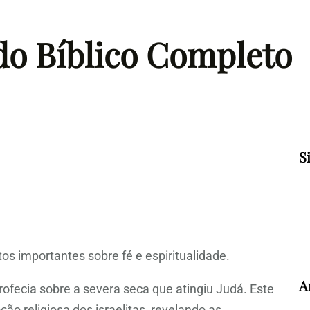
do Bíblico Completo
S
s importantes sobre fé e espiritualidade.
A
rofecia sobre a severa seca que atingiu Judá. Este
ção religiosa dos israelitas, revelando as