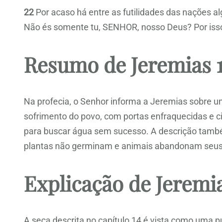
22
Por acaso há entre as futilidades das nações 
Não és somente tu, SENHOR, nosso Deus? Por isso 
Resumo de Jeremias 
Na profecia, o Senhor informa a Jeremias sobre u
sofrimento do povo, com portas enfraquecidas e ci
para buscar água sem sucesso. A descrição tam
plantas não germinam e animais abandonam seus fi
Explicação de Jeremia
A seca descrita no capítulo 14 é vista como uma pu