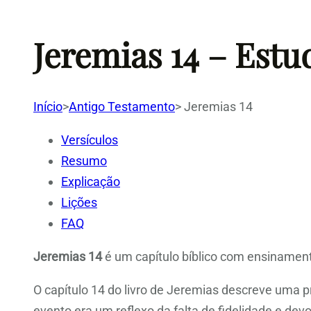
Jeremias 14 – Estu
Início
>
Antigo Testamento
>
Jeremias 14
Versículos
Resumo
Explicação
Lições
FAQ
Jeremias 14
é um capítulo bíblico com ensinamento
O capítulo 14 do livro de Jeremias descreve uma p
evento era um reflexo da falta de fidelidade e devo