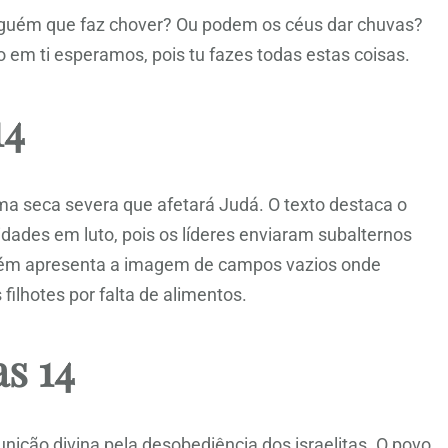
alguém que faz chover? Ou podem os céus dar chuvas?
em ti esperamos, pois tu fazes todas estas coisas.
14
ma seca severa que afetará Judá. O texto destaca o
dades em luto, pois os líderes enviaram subalternos
bém apresenta a imagem de campos vazios onde
lhotes por falta de alimentos.
s 14
nição divina pela desobediência dos israelitas. O povo