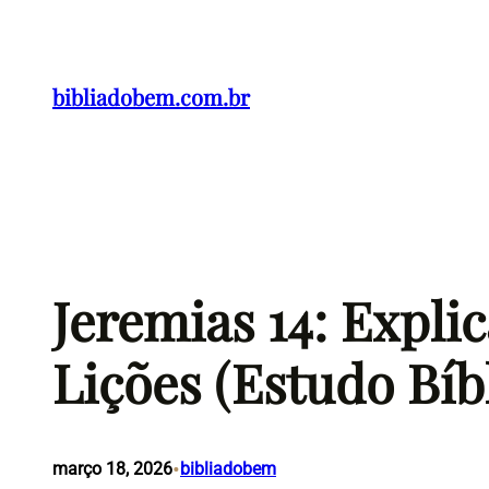
Pular
para
o
bibliadobem.com.br
conteúdo
Jeremias 14: Expli
Lições (Estudo Bíb
•
março 18, 2026
bibliadobem