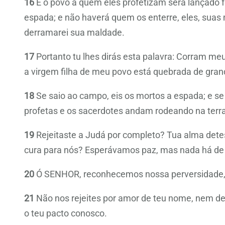
16
E o povo a quem eles profetizam será lançado f
espada; e não haverá quem os enterre, eles, suas mu
derramarei sua maldade.
17
Portanto tu lhes dirás esta palavra: Corram me
a virgem filha de meu povo está quebrada de gra
18
Se saio ao campo, eis os mortos a espada; e se 
profetas e os sacerdotes andam rodeando na terr
19
Rejeitaste a Judá por completo? Tua alma detes
cura para nós? Esperávamos paz, mas nada há de 
20
Ó SENHOR, reconhecemos nossa perversidade, a
21
Não nos rejeites por amor de teu nome, nem deso
o teu pacto conosco.