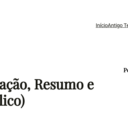
Início
Antigo 
P
cação, Resumo e
lico)