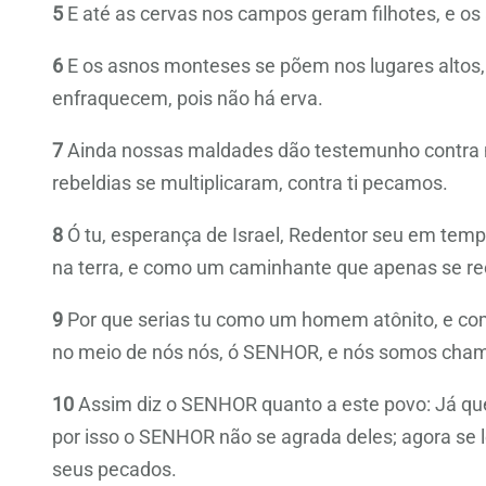
5
E até as cervas nos campos geram filhotes, e os
6
E os asnos monteses se põem nos lugares altos,
enfraquecem, pois não há erva.
7
Ainda nossas maldades dão testemunho contra 
rebeldias se multiplicaram, contra ti pecamos.
8
Ó tu, esperança de Israel, Redentor seu em temp
na terra, e como um caminhante que apenas se rec
9
Por que serias tu como um homem atônito, e co
no meio de nós nós, ó SENHOR, e nós somos cha
10
Assim diz o SENHOR quanto a este povo: Já qu
por isso o SENHOR não se agrada deles; agora se 
seus pecados.