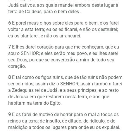
Judá cativos, aos quais mandei embora deste lugar à
terra de Caldeus, para o bem deles .
6
E porei meus olhos sobre eles para o bem, e os farei
voltar a esta terra; eu os edificarei, e não os destruirei;
eu os plantarei, e não os arrancarei.
7
E lhes darei coração para que me conheçam, que eu
sou o SENHOR; e eles serão meu povo, e eu lhes serei
seu Deus; porque se converterão a mim de todo seu
coração.
8
E tal como os figos ruins, que de tão ruins não podem
ser comidos, assim diz o SENHOR, assim também farei
a Zedequias rei de Judá, e a seus príncipes, e ao resto
de Jerusalém que restarem nesta terra, e aos que
habitam na terra do Egito.
9
E os farei de motivo de horror para o mal a todos os
reinos da terra; de insulto, de ditado, de ridículo, e de
maldição a todos os lugares para onde eu os expulsei.