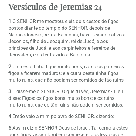
Versículos de Jeremias 24
1
O SENHOR me mostrou, e eis dois cestos de figos
postos diante do templo do SENHOR, depois de
Nabucodonosor, rei da Babilônia, haver levado cativo a
Jeconias, filho de Jeoaquim, rei de Judá, e aos
príncipes de Judá, e aos carpinteiros e ferreiros de
Jerusalém, e os ter trazido à Babilônia.
2
Um cesto tinha figos muito bons, como os primeiros
figos a ficarem maduros; e a outra cesta tinha figos
muito ruins, que não podiam ser comidos de tão ruins.
3
E disse-me o SENHOR: O que tu vês, Jeremias? E eu
disse: Figos: os figos bons, muito bons; e os ruins,
muito ruins, que de tão ruins não podem ser comidos.
4
Então veio a mim palavra do SENHOR, dizendo:
5
Assim diz o SENHOR Deus de Israel: Tal como a estes
bons figos, assim também conhecerei aos levados de