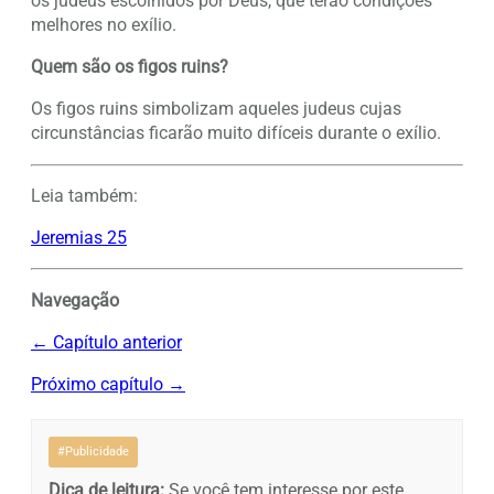
os judeus escolhidos por Deus, que terão condições
melhores no exílio.
Quem são os figos ruins?
Os figos ruins simbolizam aqueles judeus cujas
circunstâncias ficarão muito difíceis durante o exílio.
Leia também:
Jeremias 25
Navegação
← Capítulo anterior
Próximo capítulo →
#Publicidade
Dica de leitura:
Se você tem interesse por este