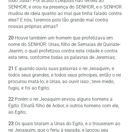
todo Judá? Por acaso Ezequias não temeu ao
SENHOR, e orou na presença do SENHOR, e o SENHOR
mudou de ideia quanto ao mal que tinha falado contra
eles? E nós, faremos pois tão grande mal contra
nossas próprias almas?
20
Houve também um homem que profetizava em
nome do SENHOR: Urias, filho de Semaías de Quiriate-
Jearim, o qual profetizou contra esta cidade e contra
esta terra, conforme todas as palavras de Jeremias;
21
E quando ouviu suas palavras o rei Jeoaquim, e
todos seus grandes, e todos seus príncipes, então o rei
procurou matá-lo; e Urias, ao ouvir isso , teve medo,
fugiu, e foi ao Egito;
22
Porém o rei Jeoaquim enviou alguns homens a
Egito: Elnatã filho de Acbor, e outros homens com ele,
ao Egito;
23
Os quais tiraram a Urias do Egito, e o trouxeram ao
rei Jeoaquim, que o feriu à espada, e lançou seu