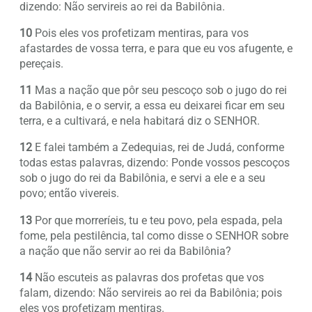
dizendo: Não servireis ao rei da Babilônia.
10
Pois eles vos profetizam mentiras, para vos
afastardes de vossa terra, e para que eu vos afugente, e
pereçais.
11
Mas a nação que pôr seu pescoço sob o jugo do rei
da Babilônia, e o servir, a essa eu deixarei ficar em seu
terra, e a cultivará, e nela habitará diz o SENHOR.
12
E falei também a Zedequias, rei de Judá, conforme
todas estas palavras, dizendo: Ponde vossos pescoços
sob o jugo do rei da Babilônia, e servi a ele e a seu
povo; então vivereis.
13
Por que morreríeis, tu e teu povo, pela espada, pela
fome, pela pestilência, tal como disse o SENHOR sobre
a nação que não servir ao rei da Babilônia?
14
Não escuteis as palavras dos profetas que vos
falam, dizendo: Não servireis ao rei da Babilônia; pois
eles vos profetizam mentiras.