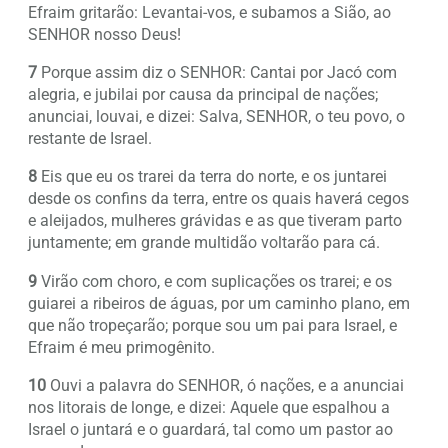
Efraim gritarão: Levantai-vos, e subamos a Sião, ao
SENHOR nosso Deus!
7
Porque assim diz o SENHOR: Cantai por Jacó com
alegria, e jubilai por causa da principal de nações;
anunciai, louvai, e dizei: Salva, SENHOR, o teu povo, o
restante de Israel.
8
Eis que eu os trarei da terra do norte, e os juntarei
desde os confins da terra, entre os quais haverá cegos
e aleijados, mulheres grávidas e as que tiveram parto
juntamente; em grande multidão voltarão para cá.
9
Virão com choro, e com suplicações os trarei; e os
guiarei a ribeiros de águas, por um caminho plano, em
que não tropeçarão; porque sou um pai para Israel, e
Efraim é meu primogênito.
10
Ouvi a palavra do SENHOR, ó nações, e a anunciai
nos litorais de longe, e dizei: Aquele que espalhou a
Israel o juntará e o guardará, tal como um pastor ao