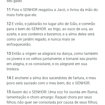
seu gado.
11
Pois o SENHOR resgatou a Jacó, o livrou da mão do
mais forte que ele.
12
E virão, e jubilarão no lugar alto de Sião, e correrão
para o bem do SENHOR: ao trigo, ao suco de uva, ao
azeite, e aos cordeiros e bezerros; e a alma deles será
como um jardim regado, e nunca mais se
enfraquecerão.
13
Então a virgem se alegrará na dança, como também
os jovens e os velhos juntamente; e tornarei seu pranto
em alegria, e os consolarei, e os alegrarei em sua
tristeza.
14
E encherei a alma dos sacerdotes de fartura, e meu
povo será saciado com o meu bem, diz o SENHOR.
15
Assim diz o SENHOR: Uma voz foi ouvida em Ramá,
lamentação e choro amargo: Raquel chora por seus
filhos; não quer ser consolada por causa de seus filhos,