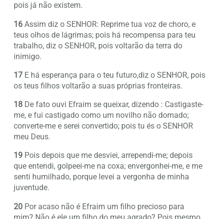
pois já não existem.
16
Assim diz o SENHOR: Reprime tua voz de choro, e
teus olhos de lágrimas; pois há recompensa para teu
trabalho, diz o SENHOR, pois voltarão da terra do
inimigo.
17
E há esperança para o teu futuro,diz o SENHOR, pois
os teus filhos voltarão a suas próprias fronteiras.
18
De fato ouvi Efraim se queixar, dizendo : Castigaste-
me, e fui castigado como um novilho não domado;
converte-me e serei convertido; pois tu és o SENHOR
meu Deus.
19
Pois depois que me desviei, arrependi-me; depois
que entendi, golpeei-me na coxa; envergonhei-me, e me
senti humilhado, porque levei a vergonha de minha
juventude.
20
Por acaso não é Efraim um filho precioso para
mim? Não é ele um filho do meu agrado? Pois mesmo