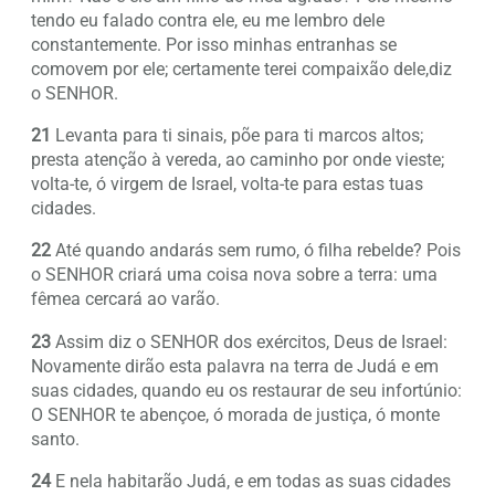
tendo eu falado contra ele, eu me lembro dele
constantemente. Por isso minhas entranhas se
comovem por ele; certamente terei compaixão dele,diz
o SENHOR.
21
Levanta para ti sinais, põe para ti marcos altos;
presta atenção à vereda, ao caminho por onde vieste;
volta-te, ó virgem de Israel, volta-te para estas tuas
cidades.
22
Até quando andarás sem rumo, ó filha rebelde? Pois
o SENHOR criará uma coisa nova sobre a terra: uma
fêmea cercará ao varão.
23
Assim diz o SENHOR dos exércitos, Deus de Israel:
Novamente dirão esta palavra na terra de Judá e em
suas cidades, quando eu os restaurar de seu infortúnio:
O SENHOR te abençoe, ó morada de justiça, ó monte
santo.
24
E nela habitarão Judá, e em todas as suas cidades