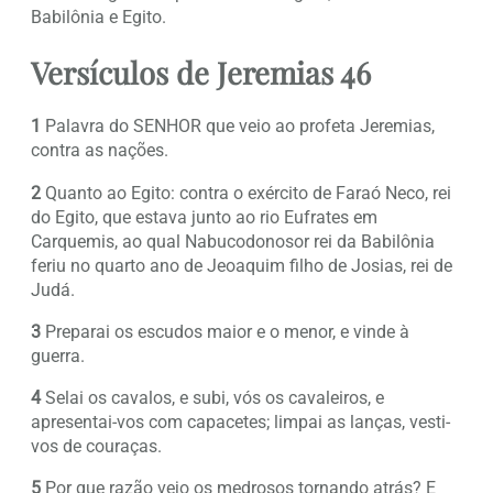
Babilônia e Egito.
Versículos de Jeremias 46
1
Palavra do SENHOR que veio ao profeta Jeremias,
contra as nações.
2
Quanto ao Egito: contra o exército de Faraó Neco, rei
do Egito, que estava junto ao rio Eufrates em
Carquemis, ao qual Nabucodonosor rei da Babilônia
feriu no quarto ano de Jeoaquim filho de Josias, rei de
Judá.
3
Preparai os escudos maior e o menor, e vinde à
guerra.
4
Selai os cavalos, e subi, vós os cavaleiros, e
apresentai-vos com capacetes; limpai as lanças, vesti-
vos de couraças.
5
Por que razão vejo os medrosos tornando atrás? E