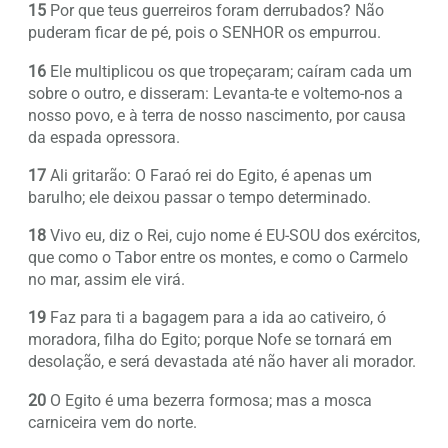
15
Por que teus guerreiros foram derrubados? Não
puderam ficar de pé, pois o SENHOR os empurrou.
16
Ele multiplicou os que tropeçaram; caíram cada um
sobre o outro, e disseram: Levanta-te e voltemo-nos a
nosso povo, e à terra de nosso nascimento, por causa
da espada opressora.
17
Ali gritarão: O Faraó rei do Egito, é apenas um
barulho; ele deixou passar o tempo determinado.
18
Vivo eu, diz o Rei, cujo nome é EU-SOU dos exércitos,
que como o Tabor entre os montes, e como o Carmelo
no mar, assim ele virá.
19
Faz para ti a bagagem para a ida ao cativeiro, ó
moradora, filha do Egito; porque Nofe se tornará em
desolação, e será devastada até não haver ali morador.
20
O Egito é uma bezerra formosa; mas a mosca
carniceira vem do norte.