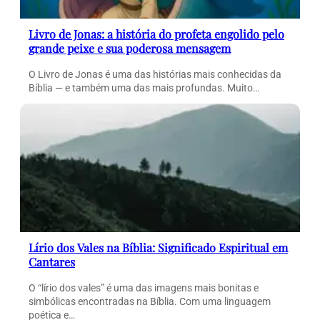
Livro de Jonas: a história do profeta engolido pelo
grande peixe e sua poderosa mensagem
O Livro de Jonas é uma das histórias mais conhecidas da
Bíblia — e também uma das mais profundas. Muito…
Lírio dos Vales na Bíblia: Significado Espiritual em
Cantares
O “lírio dos vales” é uma das imagens mais bonitas e
simbólicas encontradas na Bíblia. Com uma linguagem
poética e…