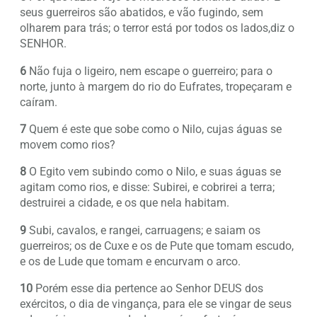
seus guerreiros são abatidos, e vão fugindo, sem
olharem para trás; o terror está por todos os lados,diz o
SENHOR.
6
Não fuja o ligeiro, nem escape o guerreiro; para o
norte, junto à margem do rio do Eufrates, tropeçaram e
caíram.
7
Quem é este que sobe como o Nilo, cujas águas se
movem como rios?
8
O Egito vem subindo como o Nilo, e suas águas se
agitam como rios, e disse: Subirei, e cobrirei a terra;
destruirei a cidade, e os que nela habitam.
9
Subi, cavalos, e rangei, carruagens; e saiam os
guerreiros; os de Cuxe e os de Pute que tomam escudo,
e os de Lude que tomam e encurvam o arco.
10
Porém esse dia pertence ao Senhor DEUS dos
exércitos, o dia de vingança, para ele se vingar de seus