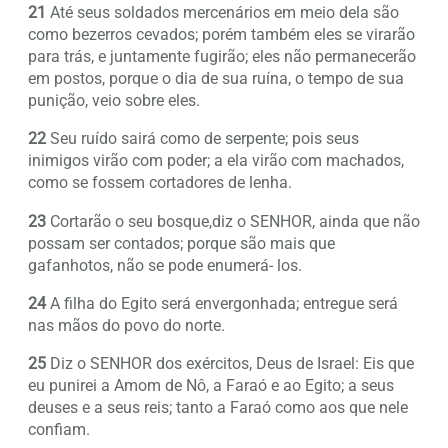
21
Até seus soldados mercenários em meio dela são
como bezerros cevados; porém também eles se virarão
para trás, e juntamente fugirão; eles não permanecerão
em postos, porque o dia de sua ruína, o tempo de sua
punição, veio sobre eles.
22
Seu ruído sairá como de serpente; pois seus
inimigos virão com poder; a ela virão com machados,
como se fossem cortadores de lenha.
23
Cortarão o seu bosque,diz o SENHOR, ainda que não
possam ser contados; porque são mais que
gafanhotos, não se pode enumerá- los.
24
A filha do Egito será envergonhada; entregue será
nas mãos do povo do norte.
25
Diz o SENHOR dos exércitos, Deus de Israel: Eis que
eu punirei a Amom de Nô, a Faraó e ao Egito; a seus
deuses e a seus reis; tanto a Faraó como aos que nele
confiam.