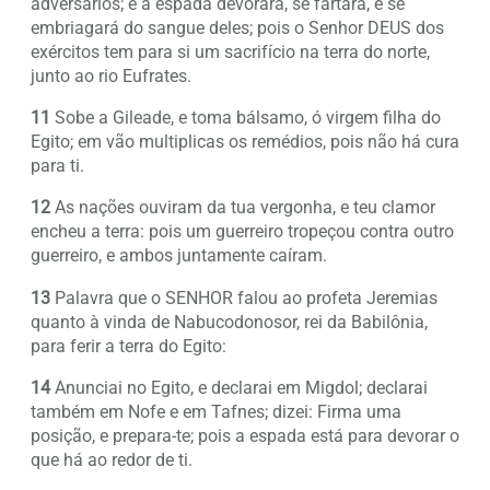
adversários; e a espada devorará, se fartará, e se
embriagará do sangue deles; pois o Senhor DEUS dos
exércitos tem para si um sacrifício na terra do norte,
junto ao rio Eufrates.
11
Sobe a Gileade, e toma bálsamo, ó virgem filha do
Egito; em vão multiplicas os remédios, pois não há cura
para ti.
12
As nações ouviram da tua vergonha, e teu clamor
encheu a terra: pois um guerreiro tropeçou contra outro
guerreiro, e ambos juntamente caíram.
13
Palavra que o SENHOR falou ao profeta Jeremias
quanto à vinda de Nabucodonosor, rei da Babilônia,
para ferir a terra do Egito:
14
Anunciai no Egito, e declarai em Migdol; declarai
também em Nofe e em Tafnes; dizei: Firma uma
posição, e prepara-te; pois a espada está para devorar o
que há ao redor de ti.