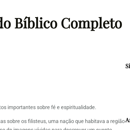
do Bíblico Completo
S
s importantes sobre fé e espiritualidade.
A
ias sobre os filisteus, uma nação que habitava a região
 uso de imagens vívidas para descrever um evento