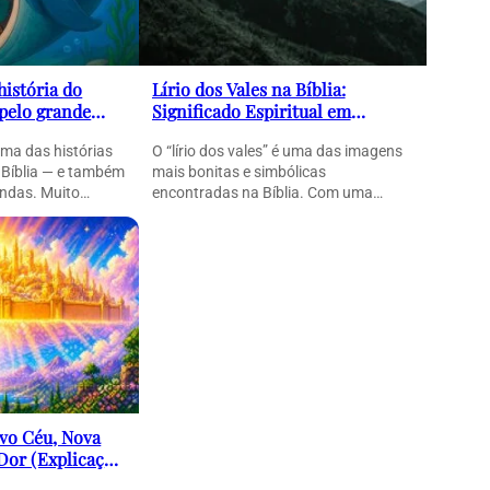
história do
Lírio dos Vales na Bíblia:
 pelo grande
Significado Espiritual em
erosa mensagem
Cantares
uma das histórias
O “lírio dos vales” é uma das imagens
 Bíblia — e também
mais bonitas e simbólicas
ndas. Muito…
encontradas na Bíblia. Com uma
linguagem poética e…
ovo Céu, Nova
 Dor (Explicação