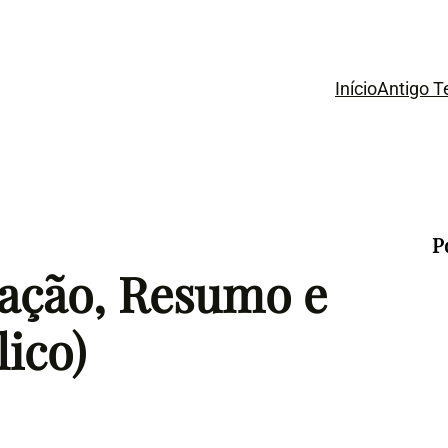
Início
Antigo 
P
cação, Resumo e
lico)