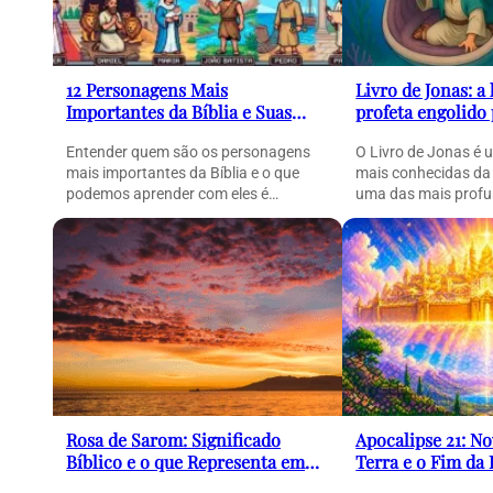
12 Personagens Mais
Livro de Jonas: a 
Importantes da Bíblia e Suas
profeta engolido
Histórias (Guia Completo)
peixe e sua pod
Entender quem são os personagens
O Livro de Jonas é 
mais importantes da Bíblia e o que
mais conhecidas da
podemos aprender com eles é
uma das mais profu
essencial para compreender…
Rosa de Sarom: Significado
Apocalipse 21: N
Bíblico e o que Representa em
Terra e o Fim da
Cantares
Completa)