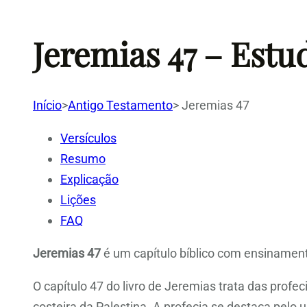
Jeremias 47 – Estu
Início
>
Antigo Testamento
>
Jeremias 47
Versículos
Resumo
Explicação
Lições
FAQ
Jeremias 47
é um capítulo bíblico com ensinamento
O capítulo 47 do livro de Jeremias trata das profec
costeira da Palestina. A profecia se destaca pelo