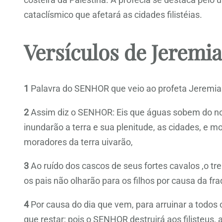
cataclísmico que afetará as cidades filistéias.
Versículos de Jeremia
1
Palavra do SENHOR que veio ao profeta Jeremias s
2
Assim diz o SENHOR: Eis que águas sobem do nor
inundarão a terra e sua plenitude, as cidades, e m
moradores da terra uivarão,
3
Ao ruído dos cascos de seus fortes cavalos ,o tr
os pais não olharão para os filhos por causa da f
4
Por causa do dia que vem, para arruinar a todos os
que restar; pois o SENHOR destruirá aos filisteus, a