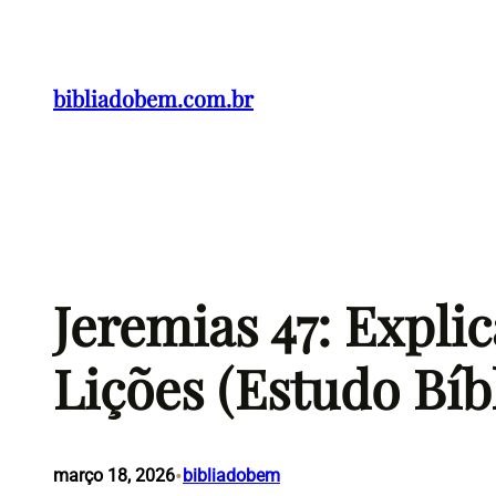
Pular
para
o
bibliadobem.com.br
conteúdo
Jeremias 47: Expli
Lições (Estudo Bíb
•
março 18, 2026
bibliadobem