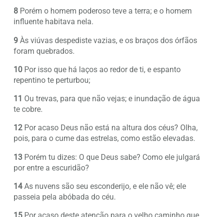
8
Porém o homem poderoso teve a terra; e o homem
influente habitava nela.
9
Às viúvas despediste vazias, e os braços dos órfãos
foram quebrados.
10
Por isso que há laços ao redor de ti, e espanto
repentino te perturbou;
11
Ou trevas, para que não vejas; e inundação de água
te cobre.
12
Por acaso Deus não está na altura dos céus? Olha,
pois, para o cume das estrelas, como estão elevadas.
13
Porém tu dizes: O que Deus sabe? Como ele julgará
por entre a escuridão?
14
As nuvens são seu esconderijo, e ele não vê; ele
passeia pela abóbada do céu.
15
Por acaso deste atenção para o velho caminho que