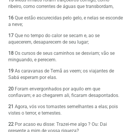
ribeiro, como correntes de águas que transbordam,
16
Que estão escurecidas pelo gelo, e nelas se esconde
a neve;
17
Que no tempo do calor se secam e, ao se
aquecerem, desaparecem de seu lugar;
18
Os cursos de seus caminhos se desviam; vão se
minguando, e perecem.
19
As caravanas de Temã as veem; os viajantes de
Sabá esperam por elas.
20
Foram envergonhados por aquilo em que
confiavam; e ao chegarem ali, ficaram desapontados.
21
Agora, vós vos tornastes semelhantes a elas; pois
vistes o terror, e temestes.
22
Por acaso eu disse: Trazei-me algo ? Ou: Dai
presente a mim de vossa riqueza?