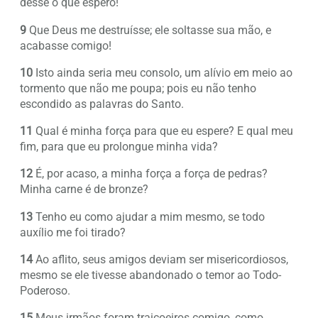
desse o que espero!
9
Que Deus me destruísse; ele soltasse sua mão, e
acabasse comigo!
10
Isto ainda seria meu consolo, um alívio em meio ao
tormento que não me poupa; pois eu não tenho
escondido as palavras do Santo.
11
Qual é minha força para que eu espere? E qual meu
fim, para que eu prolongue minha vida?
12
É, por acaso, a minha força a força de pedras?
Minha carne é de bronze?
13
Tenho eu como ajudar a mim mesmo, se todo
auxílio me foi tirado?
14
Ao aflito, seus amigos deviam ser misericordiosos,
mesmo se ele tivesse abandonado o temor ao Todo-
Poderoso.
15
Meus irmãos foram traiçoeiros comigo, como